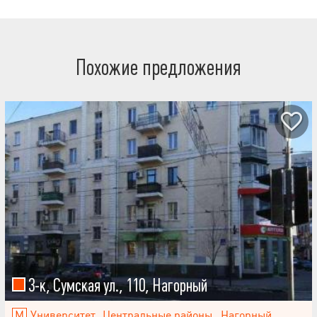
Молодежный парк, спорткомплекс, дворец студентов Метро,
школы, детсады – все в пешей доступности Кирпичный
утепленный дом, уютный двор Звоните - с радостью покажем в
удобное для вас время!
Похожие предложения
3-к, Сумская ул., 110, Нагорный
Университет
Центральные районы
,
Нагорный