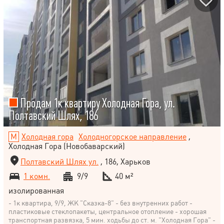
Продам 1к квартиру Холодная Гора, ул.
Полтавский Шлях, 186
Холодная гора
Холодногорское направление
,
Холодная Гора (Новобаварский)
Полтавский Шлях ул.
, 186, Харьков
1 комн.
9/9
40 м²
изолированная
- 1к квартира, 9/9, ЖК "Сказка-8" - без внутренних работ -
пластиковые стеклопакеты, центральное отопление - хорошая
транспортная развязка, 5 мин. ходьбы до ст. м. "Холодная Гора" -