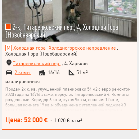
2-к, Титаренковский пер., 4, Холодная Гора
(Новобаварский)
Холодная гора
Холодногорское направление
,
Холодная Гора (Новобаварский)
Титаренковский пер.
, 4, Харьков
2 комн.
16/16
51 м²
изолированная
Продам 2х к. кв. улучшенной планировки 54 м2 с евро ремонтом
2020 года на 16\16 этаже, переулок Титаренковский 4. Комнаты
раздельные. Коридор 6 кв.м, кухня 9кв.м, спальня 12кв.м,
большая комната 19 кв.м объединена с утепленной лоджией 3
кв.м. Стены в светлых тонах. Утеплен пол, на полу плитка и
ламинат. Утеплена по всему периметру снаружи, эффект
Цена: 52 000 €
· 1 020 € за м²
термоса: летом не жарко, зимой тепло. Проводка и
коммуникации новые, всё спрятано в стены. В доме установлен
ИТП (индивидуальный тепловой пункт) с 2мя немецкими
насосами, распределяющими равномерно тепло по всему дому. В