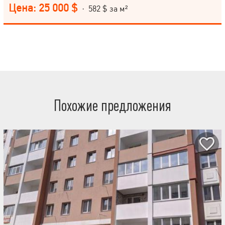
підведено всі комунікації, горизонтальне розведення опалення
Цена: 25 000 $
· 582 $ за м²
дозволяє встановити індивідуальний лічильник обліку тепла.
Упорядкована прибудинкова територія, дитячі майданчики,
відеоспостереження, консьєржі у кожному під'їзді! Поруч із
комплексом є озеро, упорядковане джерело із зоною відпочинку.
У пішій доступності від житлового комплексу станція метро
"Героїв праці".Також поряд знаходиться ТРЦ Екватор, ринок,
супермаркети, спортивні зали, школи та дитячі садки. Крім того,
на цокольних поверхах будинків запроєктовано комерційні
приміщення, які посилять інфраструктуру.
Похожие предложения