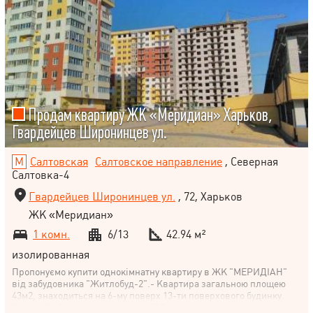
Продам квартиру ЖК «Меридиан» Харьков,
Гвардейцев Широнинцев ул.
Салтовская
Салтовское направление
, Северная
Салтовка-4
Гвардейцев Широнинцев ул.
, 72, Харьков
ЖК «Меридиан»
1 комн.
6/13
42.94 м²
изолированная
Пропонуємо купити однокімнатну квартиру в ЖК "МЕРИДІАН"
від забудовника "Житлобуд-2".- Квартира загальною площею
43м2, знаходиться на 6-му поверх 13-ти поверхового будинку.
Секція 13. Встановлено якісні МПВ, радіатори, вхідні двері,