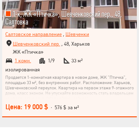
1-к, ЖК «Птичка», Шевченковский пер., 48,
Салтовка
Салтовское направление
,
Шевченки
Шевченковский пер.
, 48, Харьков
ЖК «Птичка»
1 комн.
1/9
33 м²
изолированная
Продается 1-комнатная квартира в новом доме, ЖК "Птичка",
площадью 33 м², без внутренних работ. Расположение: Харьков,
Шевченковский переулок. Квартира на первом этаже 9-этажного
дома, класс эконом. Не упускайте возможность стать владельцем
комфортного жилья. Обращайтесь сейчас!
Цена: 19 000 $
· 576 $ за м²
НАПИСАТЬ