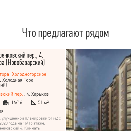
Что предлагают рядом
ренковский пер., 4,
ра (Новобаварский)
гора
Холодногорское
, Холодная Гора
ий)
вский пер.
, 4, Харьков
16/16
51 м²
ая
в. улучшенной планировки 54 м2 с
020 года на 16\16 этаже,
енковский 4. Комнаты