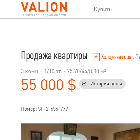
Купить
Продажа квартиры
Холодная гора
, Пе
3 комн. ·
1
/
10
эт. · 75.70/44/8.30 м²
55 000 $
История цены
Номер: SF-2-656-779