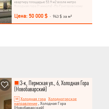
квартиру площадью 53.9 м2 возле метро
Холодная гора (1 минута) -По Григоровскому
шоссе. -Без внутренних работ, свободная
планировка. -Рядом с домом ТРЦ Класс, Рост,
Цена: 50 000 $
· 943 $ за м²
АТБ, рынок, аптеки, магазины, школы, дет. сад.
-Дом сдан. -Звоните, приходите! - Торг уместен.
3-к, Пермская ул., 6, Холодная Гора
(Новобаварский)
Холодная гора
Холодногорское
направление
, Холодная Гора
(Новобаварский)