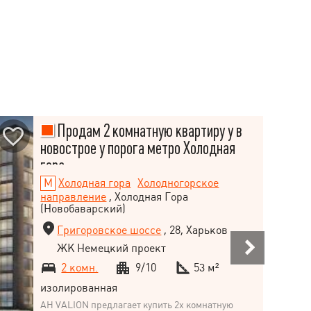
Продам 2 комнатную квартиру у в
новострое у порога метро Холодная
гора
Холодная гора
Холодногорское
направление
, Холодная Гора
(Новобаварский)
Григоровское шоссе
, 28, Харьков
ЖК Немецкий проект
2 комн.
9/10
53 м²
изолированная
АН VALION предлагает купить 2х комнатную