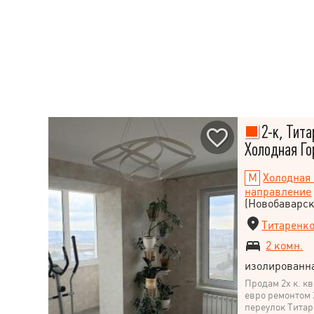
2-к, Тита
Холодная Го
Холодная 
направление
(Новобаварск
Титаренко
2 комн.
изолированн
Продам 2х к. к
евро ремонтом 2
переулок Титар