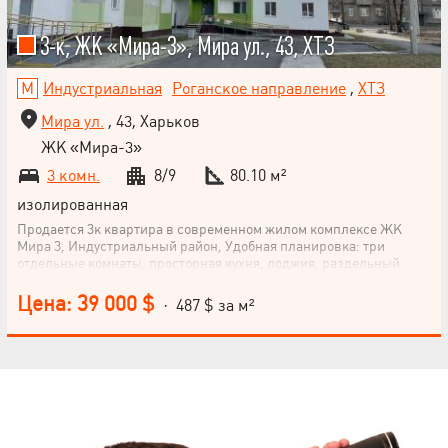
3-к, ЖК «Мира-3», Мира ул., 43, ХТЗ
Индустриальная
Роганское направление
,
ХТЗ
Мира ул.
, 43, Харьков
ЖК «Мира-3»
3 комн.
8/9
80.10 м²
изолированная
Продается 3к квартира в современном жилом комплексе ЖК
Мира 3, Индустриальный район, Удобная планировка: три
отдельные комнаты, просторная кухня, лоджия, раздельный
санузел/ Красивый вид из окон/ Современный лифт, чистый
подъезд / Район с развитой инфраструктурой – рядом остановки
Цена: 39 000 $
· 487 $ за м²
транспорта, метро "Индустриальная", школы, магазины.
Возможно под є-Оселя, є-Відновлення.
НАПИСАТЬ
РУКОВОДИТЕЛЮ