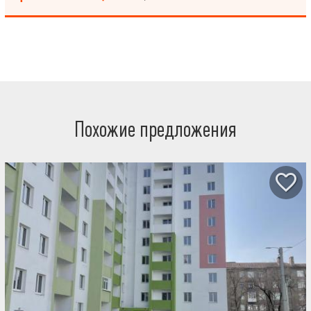
простора и комфорта. Часть квартиры – с косметическим
ремонтом, другая – под ремонт, что дает возможность
реализовать собственные дизайнерские решения Просторный
балкон-лоджия Дом и расположение: Кирпичный дом – теплый
зимой и прохладный летом. Спокойный район, отсутствие шума,
удобное расположение Это отличная возможность приобрести
просторное жилье с потенциалом для обустройства двух
отдельных квартир или просторного дома для большой семьи.
Звоните сейчас, чтобы договориться о просмотре!
Похожие предложения