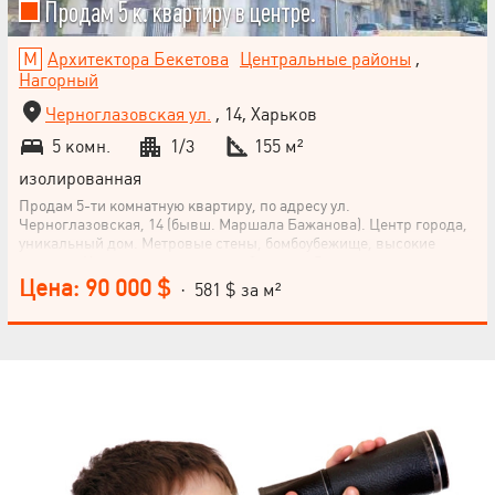
Продам 5 к. квартиру в центре.
Архитектора Бекетова
Центральные районы
,
Нагорный
Черноглазовская ул.
, 14, Харьков
5 комн.
1/3
155 м²
изолированная
Продам 5-ти комнатную квартиру, по адресу ул.
Черноглазовская, 14 (бывш. Маршала Бажанова). Центр города,
уникальный дом. Метровые стены, бомбоубежище, высокие
потолки. Квартира находится на 2м этаже 5-ти этажного дома.
Общая площадь 156м2. Формат квартиры: огромная кухня, пять
Цена: 90 000 $
· 581 $ за м²
отдельных комнат, совместимый с/у. Подвал 36м2 с вентиляцией
и отоплением. Квартира в отличном состоянии, с ремонтом, с
заменой всех коммуникаций. Вся необходимая мебель и техника.
Отопление централизованное, бойлер. Программы разгланем.
Место под машину. Закрытый двор.
НАПИСАТЬ
РУКОВОДИТЕЛЮ