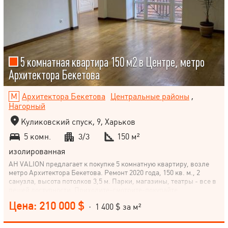
5 комнатная квартира 150 м2 в Центре, метро
Архитектора Бекетова
Архитектора Бекетова
Центральные районы
,
Нагорный
Куликовский спуск, 9, Харьков
5 комн.
3/3
150 м²
изолированная
АН VALION предлагает к покупке 5 комнатную квартиру, возле
метро Архитектора Бекетова. Ремонт 2020 года, 150 кв. м., 2
санузла, высота потолков 3,5 м. Парки, магазины, театры - все в
пешей доступности. Приходите-смотрите-покупайте.
Цена: 210 000 $
· 1 400 $ за м²