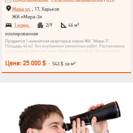
Мира ул.
, 17, Харьков
ЖК «Мира-3»
1 комн.
2/9
46 м²
изолированная
Продается 1-комнатная квартира в новом ЖК "Мира-3".
Площадь 46 м2, без внутренних ремонтных работ. Расположена
на 2 этаже 9-этажного дома. Студия кухни 10 м². Эконом-класс.
Район с хорошей инфраструктурой – рядом со спальными
районами и станцией метро "Индустриальная". Не упускайте
Цена: 25 000 $
· 543 $ за м²
возможность стать владельцем этой уютной квартиры!
Позвоните нам для подробной консультации.
НАПИСАТЬ
РУКОВОДИТЕЛЮ