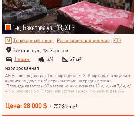
1-к, Бекетова ул., 13, ХТЗ
Тракторный завод
Роганское направление
,
ХТЗ
Бекетова ул., 13, Харьков
1 комн.
3/4
37 м²
изолированная
АН Valion предлагает 1 к. квартиру на ХТЗ. Квартира находится в
кирпичном доме с ж/б перекрытиями на среднем этаже
.Площадь квартиры 37 метров из них: комната 19 м, кухня 7,6м, с/
у"4 м, коридор 6 м. Рядом находится рынок, гимназия, два с/м
КЛАСС и АТБ. Метро " Тракторный завод" 5-7 минут пешком.
Цена: 28 000 $
· 757 $ за м²