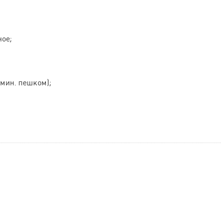
ое;
 мин. пешком);