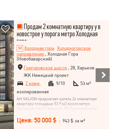
Продам 2 комнатную квартиру у в
новострое у порога метро Холодная
гора
Холодная гора
Холодногорское
направление
, Холодная Гора
(Новобаварский)
Григоровское шоссе
, 28, Харьков
ЖК Немецкий проект
2 комн.
9/10
53 м²
изолированная
АН VALION предлагает купить 2х комнатную
квартиру площадью 53.9 м2 возле метро
Холодная гора (1 минута) -По Григоровскому
шоссе. -Без внутренних работ, свободная
планировка. -Рядом с домом ТРЦ Класс, Рост,
Цена: 50 000 $
· 943 $ за м²
АТБ, рынок, аптеки, магазины, школы, дет. сад.
-Дом сдан. -Звоните, приходите! - Торг уместен.