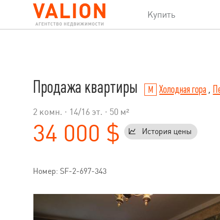
Купить
Продажа квартиры
Холодная гора
,
Пе
2 комн. ·
14
/
16
эт. · 50 м²
34 000 $
История цены
Номер: SF-2-697-343