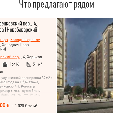
Что предлагают рядом
ренковский пер., 4,
ра (Новобаварский)
гора
Холодногорское
, Холодная Гора
ий)
вский пер.
, 4, Харьков
16/16
51 м²
ая
в. улучшенной планировки 54 м2 с
020 года на 16\16 этаже,
енковский 4. Комнаты
ридор 6 кв.м, кухня 9кв.м,
, большая комната 19 кв.м
тепленной лоджией 3 кв.м. Стены
. Утеплен пол, на полу плитка и
00 €
· 1 020 € за м²
ена по всему периметру снаружи,
: летом не жарко, зимой тепло.