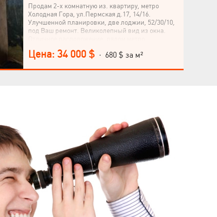
Продам 2-х комнатную из. квартиру, метро
Холодная Гора, ул.Пермская д.17, 14/16.
Улучшенной планировки, две лоджии, 52/30/10,
под Ваш ремонт. Великолепный вид из окна.
Отличное расположение, рядом метро,
супермаркеты, вся инфраструктура! Свободна.
Цена: 34 000 $
· 680 $ за м²