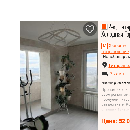
2-к, Тита
Холодная Го
Холодная 
направление
(Новобаварск
Титаренко
2 комн.
изолированн
Продам 2х к. к
евро ремонтом 2
переулок Титар
раздельные. Ко
спальня 12кв.м
объединена с у
в светлых тонах
Цена: 52 0
ламинат. Утепл
эффект термоса