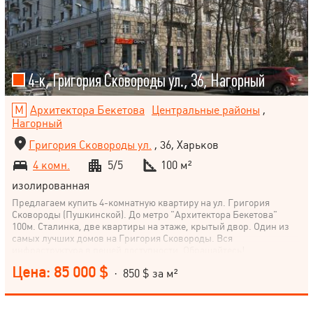
4-к, Григория Сковороды ул., 36, Нагорный
Архитектора Бекетова
Центральные районы
,
Нагорный
Григория Сковороды ул.
, 36, Харьков
4 комн.
5/5
100 м²
изолированная
Предлагаем купить 4-комнатную квартиру на ул. Григория
Сковороды (Пушкинской). До метро "Архитектора Бекетова"
100м. Сталинка, две квартиры на этаже, крытый двор. Один из
самых лучших домов на Григория Сковороды. Вся
инфраструктура в пешей доступности. Обращайтесь!
Цена: 85 000 $
· 850 $ за м²