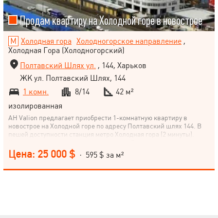
Продам квартиру на Холодной горе в новострое
Холодная гора
Холодногорское направление
,
Холодная Гора (Холодногорский)
Полтавский Шлях ул.
, 144, Харьков
ЖК ул. Полтавский Шлях, 144
1 комн.
8/14
42 м²
изолированная
АН Valion предлагает приобрести 1-комнатную квартиру в
новострое на Холодной горе по адресу Полтавский шлях 144. В
пешей доступности станция метро Холодная гора (2 минуты).
Кирпичный дом, окна выходят во двор. Выполнен черновой
ремонт, установлена сантехника (душ и санузел), трубы и
Цена: 25 000 $
· 595 $ за м²
батареи, установлены радиаторы отопления. Проведена
электропроводка по всей квартире. Осталось сделать только
отделочные работы для себя! Звоните!