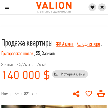
Продажа квартиры
ЖК Атлант
,
Холодная гора
,
Григоровское шоссе
, 55, Харьков
3 комн. ·
5
/
24
эт. · 76 м²
140 000 $
История цены
Номер: SF-2-821-952