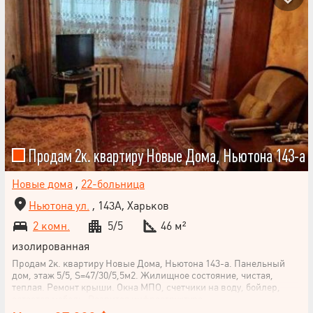
Продам 2к. квартиру Новые Дома, Ньютона 143-а
Новые дома
,
22-больница
Ньютона ул.
, 143А, Харьков
2 комн.
5/5
46 м²
изолированная
Продам 2к. квартиру Новые Дома, Ньютона 143-а. Панельный
дом, этаж 5/5, S=47/30/5,5м2. Жилищное состояние, чистая,
теплая. Ремонт крыши. Окна МПО, счетчики на воду, бойлер,
остается мебель. Развитая инфраструктура.