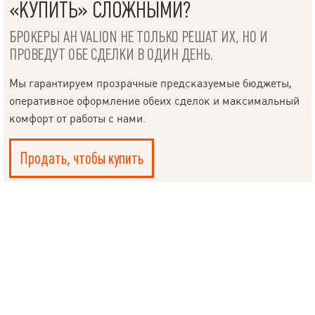
РУКОВОДИТЕЛЮ
«КУПИТЬ» СЛОЖНЫМИ?
БРОКЕРЫ АН VALION НЕ ТОЛЬКО РЕШАТ ИХ, НО И
ПРОВЕДУТ ОБЕ СДЕЛКИ В ОДИН ДЕНЬ.
Мы гарантируем прозрачные предсказуемые бюджеты,
Язык
оперативное оформление обеих сделок и максимальный
комфорт от работы с нами.
© 2019 – 2026 Valion real estate. Все права защищены.
Продать, чтобы купить
Plektan
— WEB-интегрированные системы управления риелторскими
компаниями