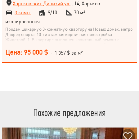
Харьковских Дивизий ул.
, 14, Харьков
3 комн.
9/10
70 м²
изолированная
Продам шикарную 3-комнатную квартиру на Новых домах, метро
Дворец спорта. 10-ти этажная кирпичная новостройка
Жилстрой-1. В квартире выполнен капитальный ремонт с
перепланировкой и заменой всех коммуникаций. Двери и
коробки из дерева ценных пород. Полностью укомплектована
Цена: 95 000 $
· 1 357 $ за м²
мебелью и техникой. Закрытый тамбур на две квартиры.
Документы в порядке. Показ в удобное время.
Похожие предложения