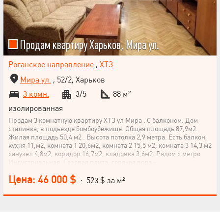
Продам квартиру Харьков, Мира ул.
Роганское направление
,
ХТЗ
Мира ул.
, 52/2, Харьков
3 комн.
3/5
88 м²
изолированная
Продам 3 комнатную квартиру ХТЗ ул Мира . С балконом. Дом
сталинка, в подьезде бомбоубежище. Общая площадь 87,9м2.
Жилая площадь 50,4 м2 . Высота потолка 2,9 метра. Есть балкон,
кухня 11,м2, комната 1 20,6м2, комната 2 15,5 м2, комната 3 14,3 м2
санузел 4,8м2, коридор 16,7м2, кладовка 3,6м2. Рядом с метро
Индустриальная. Газовая плита, горячая вода -
водонагреватель. Садик, школы, поликлиника, детские
Цена: 46 000 $
площадки, супермаркеты базар все рядом.
· 523 $ за м²
НАПИСАТЬ