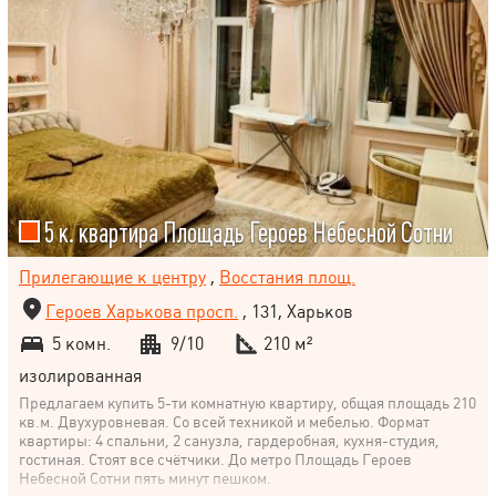
5 к. квартира Площадь Героев Небесной Сотни
Прилегающие к центру
,
Восстания площ.
Героев Харькова просп.
, 131, Харьков
5 комн.
9/10
210 м²
изолированная
Предлагаем купить 5-ти комнатную квартиру, общая площадь 210
кв.м. Двухуровневая. Со всей техникой и мебелью. Формат
квартиры: 4 спальни, 2 санузла, гардеробная, кухня-студия,
гостиная. Стоят все счётчики. До метро Площадь Героев
Небесной Сотни пять минут пешком.