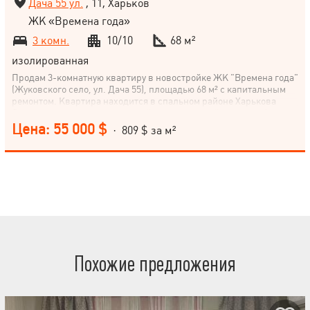
Дача 55 ул.
, 11, Харьков
ЖК «Времена года»
3 комн.
10/10
68 м²
изолированная
Продам 3-комнатную квартиру в новостройке ЖК "Времена года"
(Жуковского село, ул. Дача 55), площадью 68 м² с капитальным
ремонтом. Квартира находится в спальном районе Харькова
Спешите стать владельцем этой замечательной квартиры!
Позвоните нам прямо сейчас для подробной консультации и
Цена: 55 000 $
· 809 $ за м²
организации просмотра.
Похожие предложения