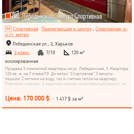
3к., Лебединская,3 метро Спортивная
Спортивная
Прилегающие к центру
,
Спортивная, р-
н ст. метро
Лебединская ул., 3, Харьков
3 комн.
7/10
120 м²
изолированная
Продажа 3-комнатной квартиры на ул. Лебединская, 3. Квартира
120 кв. м. на 7 этаже/10. До метро "Спортивная" 3 минуты
пешком. Счетчики на воду, газ и счетчик тепла на квартиру.
Утеплена снаружи, в квартире сделан качественный ремонт, по
индивидуальному проекту, только натуральные материалы.
Полы - паркетная доска, дуб. 2 паркоместа + кладовая. Закрытая
Цена: 170 000 $
· 1 417 $ за м²
территория охраняется. Идеальное состояние. Заходи и живи.