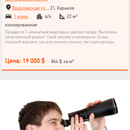
Ярославская ул.
, 21, Харьков
1 комн.
4/6
22 м²
изолированная
Продается 1-комнатная квартира в центре города. Выполнен
качественный ремонт. Свой санузел и миникухня. Очень
хороший вариант, как для личного жилья, так и для аренды.
Цена: 19 000 $
· 864 $ за м²
НАПИСАТЬ
РУКОВОДИТЕЛЮ
Язык