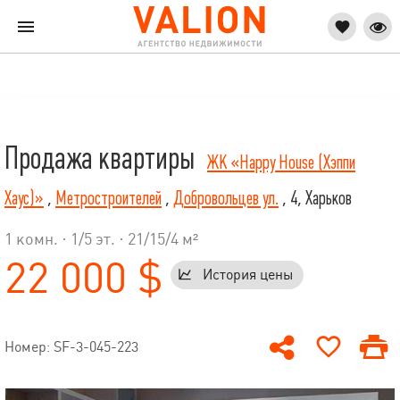
Продажа квартиры
ЖК «Happy House (Хэппи
Хаус)»
,
Метростроителей
,
Добровольцев ул.
, 4, Харьков
1 комн. ·
1
/
5
эт. · 21/15/4 м²
22 000 $
История цены
Номер: SF-3-045-223