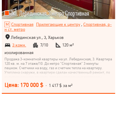
3к., Лебединская,3 метро Спортивная
Спортивная
Прилегающие к центру
,
Спортивная, р-
н ст. метро
Лебединская ул., 3, Харьков
3 комн.
7/10
120 м²
изолированная
Продажа 3-комнатной квартиры на ул. Лебединская, 3. Квартира
120 кв. м. на 7 этаже/10. До метро "Спортивная" 3 минуты
пешком. Счетчики на воду, газ и счетчик тепла на квартиру.
Утеплена снаружи, в квартире сделан качественный ремонт, по
индивидуальному проекту, только натуральные материалы.
Полы - паркетная доска, дуб. 2 паркоместа + кладовая. Закрытая
Цена: 170 000 $
· 1 417 $ за м²
территория охраняется. Идеальное состояние. Заходи и живи.