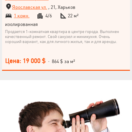
Ярославская ул.
, 21, Харьков
1 комн.
4/6
22 м²
изолированная
Продается 1-комнатная квартира в центре города. Выполнен
качественный ремонт. Свой санузел и миникухня. Очень
хороший вариант, как для личного жилья, так и для аренды.
Цена: 19 000 $
· 864 $ за м²
НАПИСАТЬ
РУКОВОДИТЕЛЮ
Язык