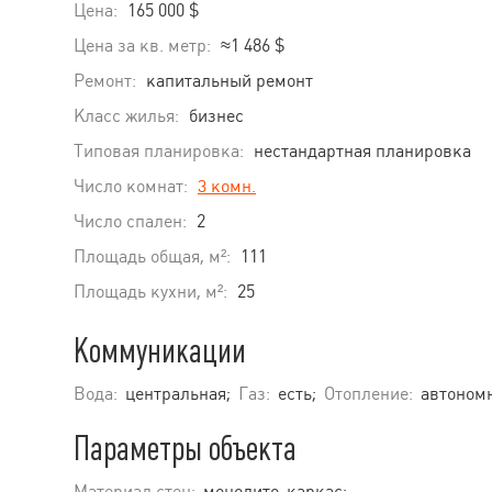
Цена:
165 000 $
Цена за кв. метр:
≈1 486 $
Ремонт:
капитальный ремонт
Класс жилья:
бизнес
Типовая планировка:
нестандартная планировка
Число комнат:
3 комн.
Число спален:
2
Площадь общая, м²:
111
Площадь кухни, м²:
25
Коммуникации
Вода:
центральная;
Газ:
есть;
Отопление:
автономн
Параметры объекта
Материал стен:
монолито-каркас;