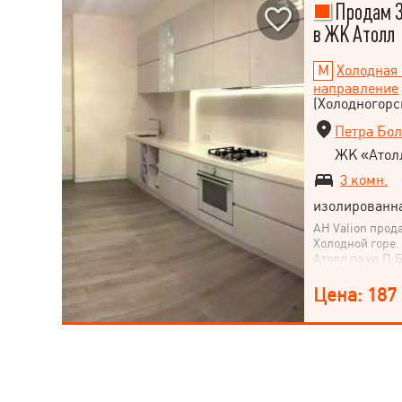
Продам 3
в ЖК Атолл
Холодная 
направление
(Холодногорс
Петра Бол
ЖК «Атол
3 комн.
изолированн
АН Valion прод
Холодной горе
Атолл по ул.П.
Полная комплек
Рядом школа и 
Цена: 187
Рост, магазины