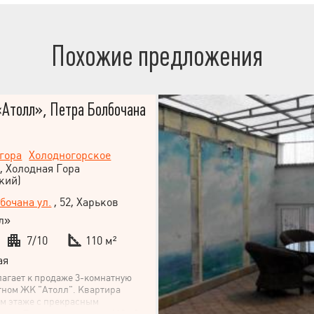
Похожие предложения
«Атолл», Петра Болбочана
гора
Холодногорское
, Холодная Гора
кий)
бочана ул.
, 52, Харьков
л»
7/10
110 м²
ая
лагает к продаже 3-комнатную
тном ЖК "Атолл". Квартира
-м этаже с прекрасным
дом. Площадь квартиры 110 м2.