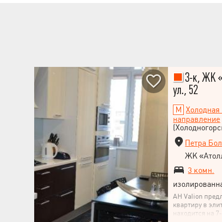
3-к, ЖК 
ул., 52
Холодная 
направление
(Холодногорс
Петра Бол
ЖК «Атол
3 комн.
изолированн
АН Valion пред
квартиру в эли
находится на 7
панорамным ви