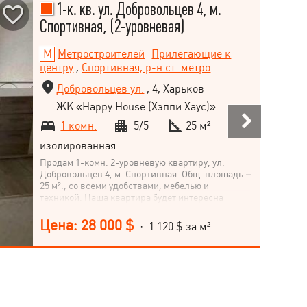
1-к. кв. ул. Добровольцев 4, м.
Спортивная, (2-уровневая)
Метростроителей
Прилегающие к
центру
,
Спортивная, р-н ст. метро
Добровольцев ул.
, 4, Харьков
ЖК «Happy House (Хэппи Хаус)»
1 комн.
5/5
25 м²
изолированная
Продам 1-комн. 2-уровневую квартиру, ул.
Добровольцев 4, м. Спортивная. Общ. площадь –
25 м²., со всеми удобствами, мебелью и
техникой. Наша квартира будет интересна
арендаторам! Рядом метро, рынок, автовокзал,
парк, остановки наземного транспорта.
Цена: 28 000 $
· 1 120 $ за м²
Документы готовы к скорому соглашению!
Квартира свободна! Прописанных нет! Звоните!