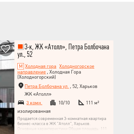
3-к, ЖК «Атолл», Петра Болбочана
ул., 52
Холодная гора
Холодногорское
направление
, Холодная Гора
(Холодногорский)
Петра Болбочана ул.
, 52, Харьков
ЖК «Атолл»
3 комн.
10/10
111 м²
изолированная
Продается современная 3-комнатная квартира
бизнес-класса в ЖК "Атолл", Харьков.
Основные характеристики Общая площадь: 111
м² Кухня-студия: 25 м² Этаж: 10/10 Класс жилья: