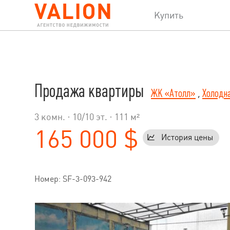
Купить
Продажа квартиры
ЖК «Атолл»
,
Холодна
3 комн. ·
10
/
10
эт. · 111 м²
165 000 $
История цены
Номер: SF-3-093-942