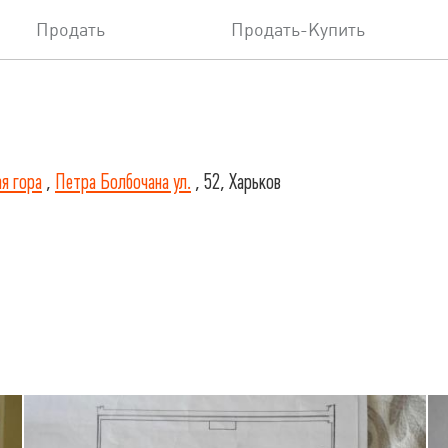
Продать
Продать-Купить
я гора
,
Петра Болбочана ул.
, 52, Харьков