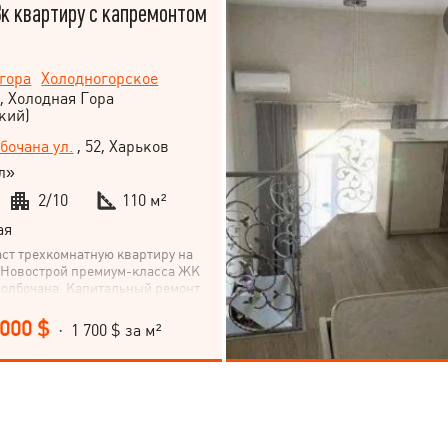
к квартиру с капремонтом
гора
Холодногорское
, Холодная Гора
кий)
бочана ул.
, 52, Харьков
л»
2/10
110 м²
ая
аст трехкомнатную квартиру на
. Новострой премиум-класса ЖК
Болбочана. Капитальный ремонт.
тация мебелью и техникой.
детский садик, супермаркет
 000 $
· 1 700 $ за м²
. Торг.