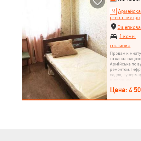
Армейска
р-н ст. метро
Ощепкова 
1 комн.
гостинка
Продам кімнату,
та каналізацією
Армійська по ву
ремонтом. Інфра
садок, суперма
відпочинку.
Цена: 4 50