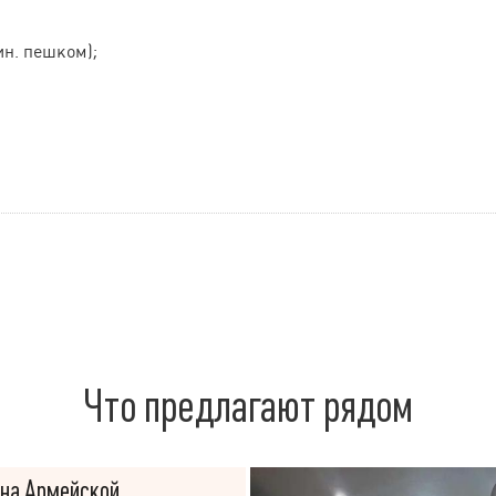
ин. пешком);
Что предлагают рядом
 на Армейской