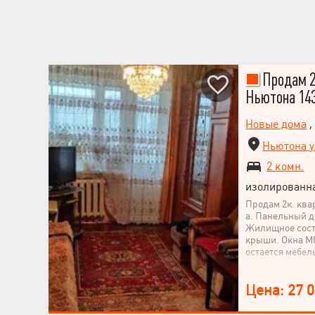
Продам 2
Ньютона 14
Новые дома
Ньютона у
2 комн.
изолированн
Продам 2к. ква
а. Панельный до
Жилищное состо
крыши. Окна МП
остается мебел
Цена: 27 