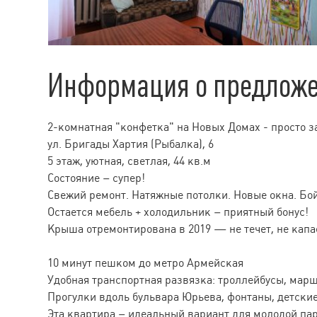
Информация о предлож
2-комнатная "конфетка" на Новых Домах - просто з
ул. Бригады Хартия (Рыбалка), 6
5 этаж, уютная, светлая, 44 кв.м
Состояние – супер!
Свежий ремонт. Натяжные потолки. Новые окна. Бо
Остается мебель + холодильник – приятный бонус!
Крыша отремонтирована в 2019 — не течет, не капа
10 минут пешком до метро Армейская
Удобная транспортная развязка: троллейбусы, марш
Прогулки вдоль бульвара Юрьева, фонтаны, детские
Эта квартира – идеальный вариант для молодой пар