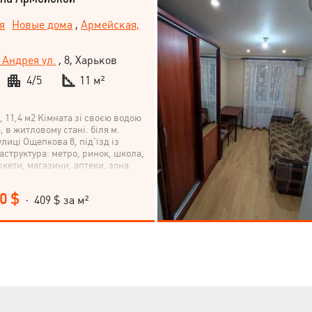
я
Новые дома
,
Армейская,
Андрея ул.
, 8, Харьков
4/5
11 м²
 11,4 м2 Кімната зі своєю водою
, в житловому стані. біля м.
лиці Ощепкова 8, під'їзд із
структура: метро, ​​ринок, школа,
ркети, магазини, аптеки, зона
0 $
· 409 $ за м²