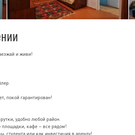
ении
аезжай и живи!
йлер.
ет, покой гарантирован!
рутки, удобно любой район.
 площадки, кафе – все рядом!
ы, студента или как инвестиция в аренду!