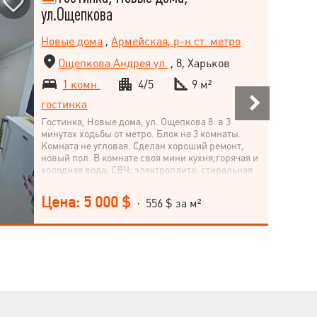
ул.Ощепкова
Новые дома
,
Армейская, р-н ст. метро
Ощепкова Андрея ул.
, 8, Харьков
1 комн.
4/5
9 м²
гостинка
Гостинка, Новые дома, ул. Ощепкова 8. в 3
минутах ходьбы от метро. Блок на 3 комнаты.
Комната не угловая. Сделан хороший ремонт,
новый пол. В комнате своя мини кухня;горячая и
холодная вода; СВЧ; электроплита; стиральная
машина,электрочайник; холодильник, шкаф-
купе, диван. Продажа с мебелью
Цена: 5 000 $
· 556 $ за м²