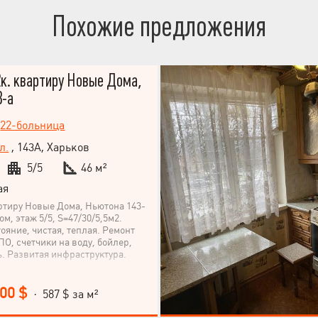
Похожие предложения
к. квартиру Новые Дома,
3-а
,
22-больница
л.
, 143А, Харьков
5/5
46 м²
ая
ртиру Новые Дома, Ньютона 143-
м, этаж 5/5, S=47/30/5,5м2.
яние, чистая, теплая. Ремонт
О, счетчики на воду, бойлер,
ь. Развитая инфраструктура.
000 $
· 587 $ за м²