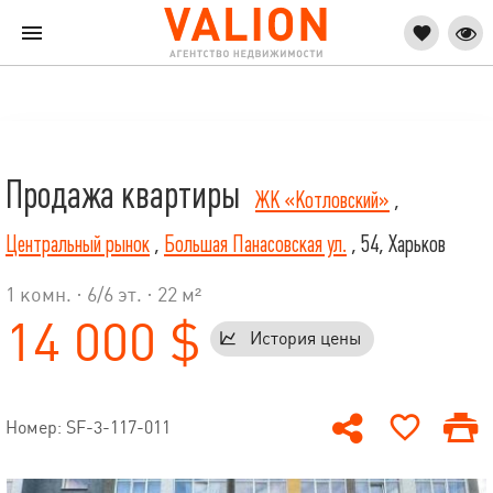
Продажа квартиры
ЖК «Котловский»
,
Центральный рынок
,
Большая Панасовская ул.
, 54, Харьков
1 комн. ·
6
/
6
эт. · 22 м²
14 000 $
История цены
Номер: SF-3-117-011