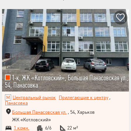
1-к, ЖК «Котловский», Большая Панасовская ул.,
54, Панасовка
Центральный рынок
Прилегающие к центру
,
Панасовка
Большая Панасовская ул.
, 54, Харьков
ЖК «Котловский»
1 комн.
6/6
22 м²