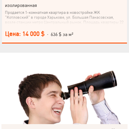
изолированная
Продается 1-комнатная квартира в новостройке ЖК
"Котловский" в городе Харькове, ул. Большая Панасовская,
возле станции метро Центральный рынок. Площадь квартиры 22
м², кухня – 3 м². Комната после строителей, действующий
экономкласс. Последний шанс стать владельцем этой квартиры!
Цена: 14 000 $
· 636 $ за м²
Дом 6 этажей, квартира находится на последнем этаже. Не
упускайте возможности стать владельцем этой уютной квартиры
в новом доме. Звоните сейчас!
НАПИСАТЬ
РУКОВОДИТЕЛЮ
Язык
© 2019 – 2026 Valion real estate. Все права защищены.
Plektan
— WEB-интегрированные системы управления риелторскими