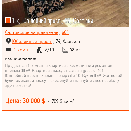
1-к, Ювілейний просп., 74, Салтівка
Салтовское направление
,
601
Юбилейный просп.
, 74, Харьков
1 комн.
6/10
38 м²
изолированная
Продається 1-кімнатна квартира з косметичним ремонтом,
площею 38 м². Квартира знаходиться за адресою: 601,
Ювілейний просп., Харків. Поверх 6 з 10. Кухня 8 м². Житловий
будинок економ-класу. Телефонуйте і плануйте своє переїзд у
зручне житло!
Цена: 30 000 $
· 789 $ за м²