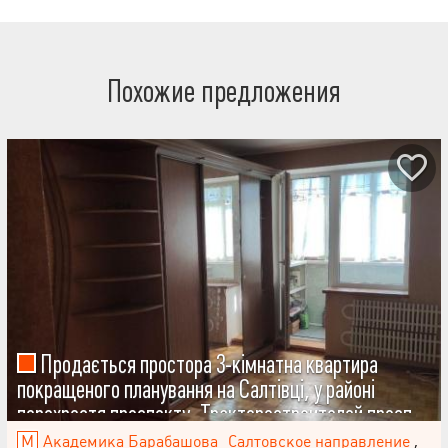
Похожие предложения
Продається простора 3-кімнатна квартира
покращеного планування на Салтівці, у районі
перехрестя проспекту, Тракторостроителей просп.,
86, Салтовка
Академика Барабашова
Салтовское направление
,