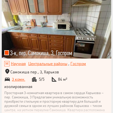
3-к, пер. Самокиша, 3, Госпром
Научная
Центральные районы
,
Госпром
Самокиша пер., 3, Харьков
3 комн.
5/5
84 м²
изолированная
Просторная 3-комнатная квартира в самом сердце Харькова –
пер. Самокиша, 3 Предлагаем уникальную возможность
приобрести стильную и просторную квартиру для большой и
дружной семьи в одном из лучших районов Харькова – тихом
центре, на уютном переулке Самокиша. Квартира расположена