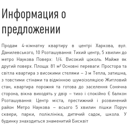
Информация о
предложении
Продам 4-кімнатну квартиру в центрі Харкова, вул.
Данилевського, 10 Розташування: Тихий центр, 5 хвилин до
метро Наукова Поверх: 1/4. Високий цоколь. Майже як
другий поверх. Площа: 81 м² Основні переваги: Простора та
світла квартира з високими стелями – 3 м Тепла, затишна,
з товстими стінами та відмінною шумоізоляцією Житловий
стан, квартира порожня та готова до заселення Сонячна
сторона, вікна виходять у двір – тихо і спокійно Є балкон
Розташування: Центр міста, престижний і розвинений
район Метро Наукова – всього 5 хвилин пішки Поруч
сквери, парки, поліклініка, дитячий садок, школа. У
будинку знаходиться знаменитий Бисквіт