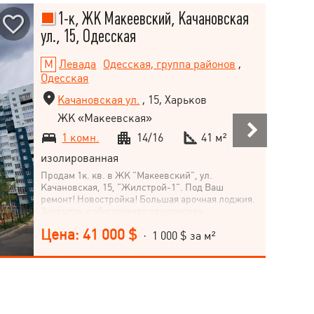
1-к, ЖК Макеевский, Качановская
ул., 15, Одесская
Левада
Одесская, группа районов
,
Одесская
Качановская ул.
, 15, Харьков
ЖК «Макеевская»
1 комн.
14/16
41 м²
изолированная
Продам 1к. кв. в ЖК "Макеевский", ул.
Качановская, 15, "Жилстрой-1". Под Ваш
ремонт! Новостройка! Большая арочная лоджия.
Закрытая и обустроеная придомовая
территория. Рядом 2 детских сада, школа и
Цена: 41 000 $
лицей, все сетевые супермаркеты.
· 1 000 $ за м²
Транспортная развязка во все районы города.
Дом сдан, введен в эксплуатацию и заселен в
2019 году. Получены документы,
устанавливающие право. Звоните! Готовы к
диалогу!