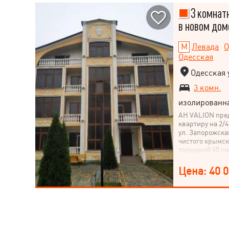
3 комнатн
в новом дом
Левада
О
Одесская
Одесская у
3 комн.
изолированн
АН VALION пред
квартиру на 2/
ул. Запорожска
чистого крымск
толщиной 60 см
балкона. индив
отопление -Вхо
Цена: 40 
-Закрытый двор
площадкой, бес
шашлыка. -Ряд
детских сада, 
СЕЛЬПО, METRO
-Отличная тран
Гагарина и Мет