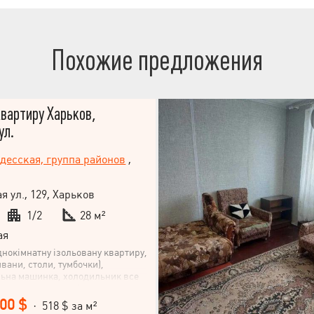
Похожие предложения
вартиру Харьков,
ул.
десская, группа районов
,
 ул., 129, Харьков
1/2
28 м²
ая
нокімнатну ізольовану квартиру,
вани, столи, тумбочки),
льна машинка, холодильник все
а першому поверсі
 будинку. У зеленому районі
500 $
· 518 $ за м²
2. Газова колонка, лічильники на