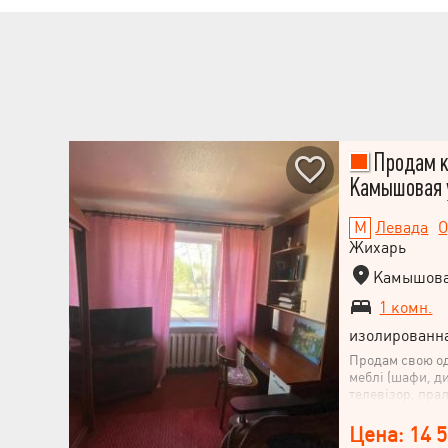
транспорте.
Продам к
Камышовая 
Левада
О
Жихарь
Камышовая
1 комн.
изолированн
Продам свою од
меблі (шафи, ди
телевізор, пра
залишається Н
двоповерхового
Цена: 14 
міста - Жихорь 