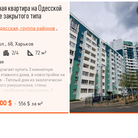
ая квартира на Одесской
е закрытого типа
десская, группа районов
,
л., 68, Харьков
2/4
72 м²
ая
лагает купить 3 комнатную
4 этажного дома, в новостройке на
я. -Теплый дом из экологически
ого ракушечника, стены
. -свободная планировка, 2
идуальное автономное газовое
дная металлическая дверь.
000 $
· 556 $ за м²
 со своим паркингом, детской
едками, фонтаном и местом для
ом находятся: школы, 2 хороших
супермаркеты КЛАСС, АТБ, РОСТ,
, ТРЦ Sun Mall, рынок.
спортная развязка, до метро
ростроителей 10 минут на