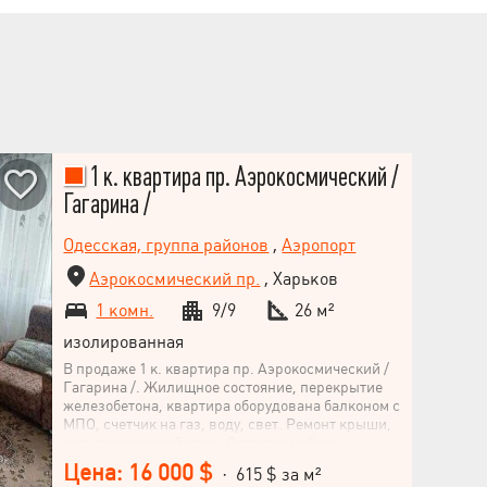
1 к. квартира пр. Аэрокосмический /
Гагарина /
Одесская, группа районов
,
Аэропорт
Аэрокосмический пр.
, Харьков
1 комн.
9/9
26 м²
изолированная
В продаже 1 к. квартира пр. Аэрокосмический /
Гагарина /. Жилищное состояние, перекрытие
железобетона, квартира оборудована балконом с
МПО, счетчик на газ, воду, свет. Ремонт крыши,
есть технический этаж. Остается мебель.
Хорошая транспортная развязка.
Цена: 16 000 $
· 615 $ за м²