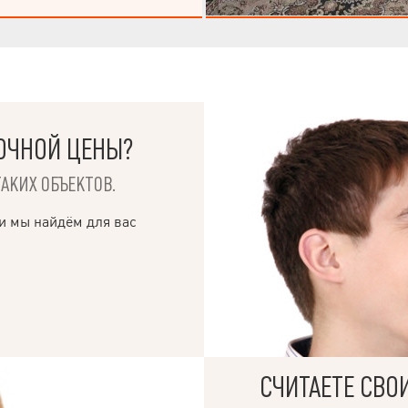
Металопластикові вікна, двері
ні металеві. Сарай з погребом.
рія
ОЧНОЙ ЦЕНЫ?
ТАКИХ ОБЪЕКТОВ.
и мы найдём для вас
СЧИТАЕТЕ СВО