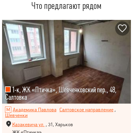
Что предлагают рядом
1-к, ЖК «Птичка», Шевченковский пер., 48,
Салтовка
Академика Павлова
Салтовское направление
,
Шевченки
Казакевича ул.
, 31, Харьков
ЖК «Птичка»