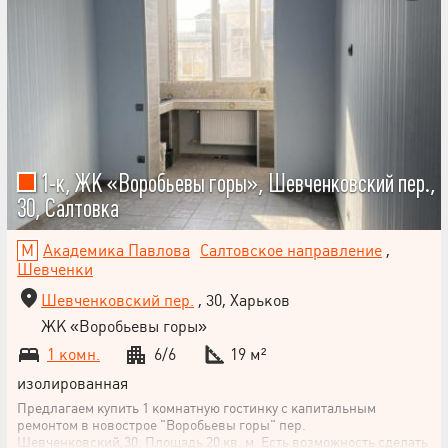
1-к, ЖК «Воробьевы горы», Шевченковский пер.,
30, Салтовка
Академика Павлова
Салтовское направление
,
Шевченки
Шевченковский пер.
, 30, Харьков
ЖК «Воробьевы горы»
1 комн.
6/6
19 м²
изолированная
Предлагаем купить 1 комнатную гостинку с капитальным
ремонтом в новострое "Воробьевы горы" пер.
Шевченковский,30. Площадь 20 кв. м. Есть возможность сделать