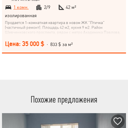
1 комн.
2/9
42 м²
изолированная
Продается 1-комнатная квартира в новом ЖК "Птичка"
(частичный ремонт). Площадь 42 м2, кухня 9 м2. Район
Шевченковского проспекта, рядом с метро Академика Павлова,
в спальном районе Харькова. Квартира расположена на 2 этаже
9-этажного дома экономкласса. Прекрасное расположение и
Цена: 35 000 $
· 833 $ за м²
новостройка – идеальный выбор для удобной и комфортной
жизни! Не упускайте возможность стать владельцем этой
квартиры. Звоните прямо сейчас!
Похожие предложения