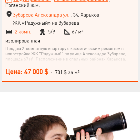
Роганский ж.м.
Зубарева Александра ул.
, 34, Харьков
ЖК «Радужный» на Зубарева
2 комн.
5/9
67 м²
изолированная
Продаю 2-комнатную квартиру с косметическим ремонтом в
новостройке ЖК "Радужный" по улице Александра Зубарева,
площадь 67 м². Расположение в спальных районах Харькова,
жилой Роганский микрорайон, удобное транспортное сообщение
(рядом станция метро Индустриальная). Квартира на 5-м этаже
Цена: 47 000 $
· 701 $ за м²
9-этажного дома, кухня 15 м², класс – эконом. Это отличное
предложение для желающих приобрести комфортабельное
жилье с развитой инфраструктурой. Не упустите возможность
стать владельцем этой прекрасной квартиры!
НАПИСАТЬ
РУКОВОДИТЕЛЮ