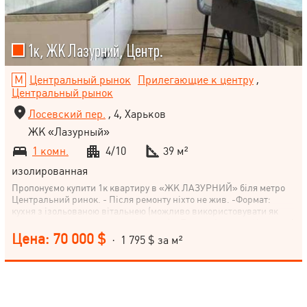
1к, ЖК Лазурний, Центр.
Центральный рынок
Прилегающие к центру
,
Центральный рынок
Лосевский пер.
, 4, Харьков
ЖК «Лазурный»
1 комн.
4/10
39 м²
изолированная
Пропонуємо купити 1к квартиру в «ЖК ЛАЗУРНИЙ» біля метро
Центральний ринок. - Після ремонту ніхто не жив. -Формат:
кухня з ізольованою вітальнею (можливо використовувати як
другу спальню, є розкладний диван). - Тепла підлога. - У ремонті
використовувалися лише європейські якісні матеріали. -Всі
Цена: 70 000 $
· 1 795 $ за м²
меблі та техніка нові, на гарантії. -Автономне опалення. -Два
кондиціонери Gree, прально-сушильна машина Candy,
холодильник Whirlpool, індукційна варильна поверхня
Electrolux, посудомийна машина Hotpoint Ariston, духовка -
мікрохвильова піч Etna, бойлер Electrolux