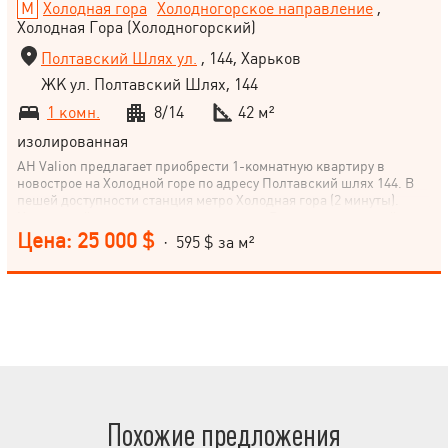
Холодная гора
Холодногорское направление
,
Холодная Гора (Холодногорский)
Полтавский Шлях ул.
, 144, Харьков
ЖК ул. Полтавский Шлях, 144
1 комн.
8/14
42 м²
изолированная
АН Valion предлагает приобрести 1-комнатную квартиру в
новострое на Холодной горе по адресу Полтавский шлях 144. В
пешей доступности станция метро Холодная гора (2 минуты).
Кирпичный дом, окна выходят во двор. Выполнен черновой
ремонт, установлена сантехника (душ и санузел), трубы и
Цена: 25 000 $
· 595 $ за м²
батареи, установлены радиаторы отопления. Проведена
электропроводка по всей квартире. Осталось сделать только
отделочные работы для себя! Звоните!
Похожие предложения