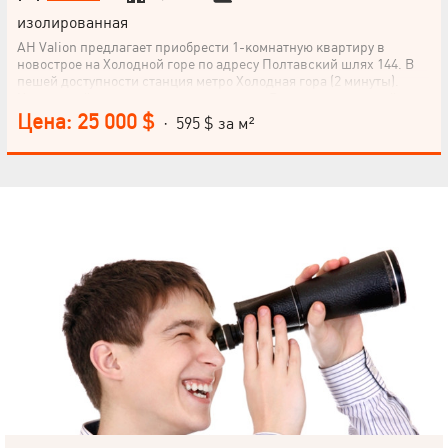
изолированная
АН Valion предлагает приобрести 1-комнатную квартиру в
новострое на Холодной горе по адресу Полтавский шлях 144. В
пешей доступности станция метро Холодная гора (2 минуты).
Кирпичный дом, окна выходят во двор. Выполнен черновой
ремонт, установлена сантехника (душ и санузел), трубы и
Цена: 25 000 $
· 595 $ за м²
батареи, установлены радиаторы отопления. Проведена
электропроводка по всей квартире. Осталось сделать только
отделочные работы для себя! Звоните!
НАПИСАТЬ
РУКОВОДИТЕЛЮ
Язык
© 2019 – 2026 Valion real estate. Все права защищены.