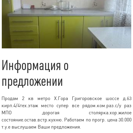
Информация о
предложении
Продам 2 кв метро Х.Гора Григоровское шоссе д.63
кирп.4/4тех.этаж место супер все рядом.ком.раз.с/у раз
МПО .дорогая столярка.хор.жилое
состояние.остав.встр.кухню. Работаем по прогр. цена 30.000
т.у.е выслушаем Ваши предложения.