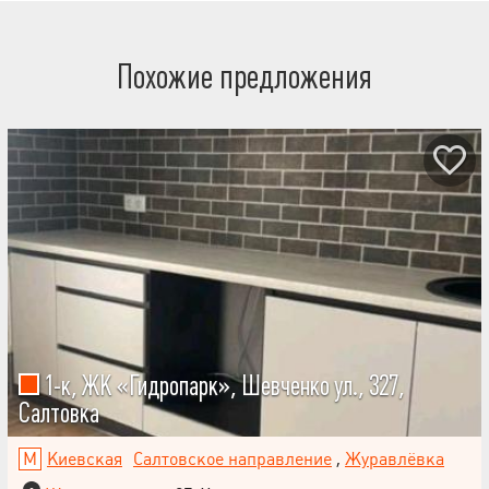
Похожие предложения
1-к, ЖК «Гидропарк», Шевченко ул., 327,
Салтовка
Киевская
Салтовское направление
,
Журавлёвка