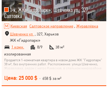
1-к, ЖК «Гидропарк», Шевченко ул., 327,
Салтовка
Киевская
Салтовское направление
,
Журавлёвка
Шевченко ул.
, 327, Харьков
ЖК «Гидропарк»
1 комн.
8/9
38 м²
изолированная
Продается 1-комнатная квартира в новом доме ЖК "Гидропарк"
38 м², без внутренних работ. Расположение: улица Шевченко,
Журавловка, рядом с метро Киевская, в спальном микрорайоне.
Квартира расположена на 8 этаже 9-этажного дома. Жилой
комплекс "Гидропарк" относится к экономклассу. Не упустите
Цена: 25 000 $
· 658 $ за м²
возможность приобрести жилье в новом доме удобной локации!
Позвоните нам для подробной консультации и организации
показов квартиры.