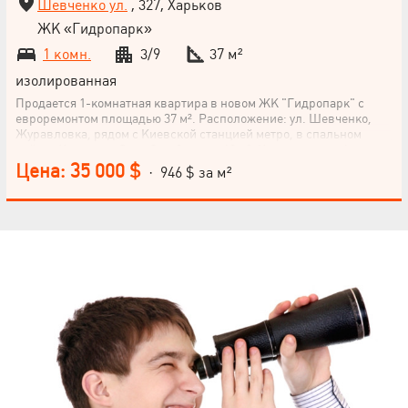
Шевченко ул.
, 327, Харьков
ЖК «Гидропарк»
1 комн.
3/9
37 м²
изолированная
Продается 1-комнатная квартира в новом ЖК "Гидропарк" с
евроремонтом площадью 37 м². Расположение: ул. Шевченко,
Журавловка, рядом с Киевской станцией метро, в спальном
районе Харькова. Этаж 3 из 9, кухня 10 м². Купите эту комфортную
квартиру и создайте уютное жилье по своему вкусу!
Цена: 35 000 $
· 946 $ за м²
НАПИСАТЬ
РУКОВОДИТЕЛЮ
Язык