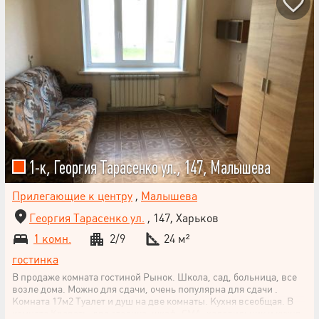
1-к, Георгия Тарасенко ул., 147, Малышева
Прилегающие к центру
,
Малышева
Георгия Тарасенко ул.
, 147, Харьков
1 комн.
2/9
24 м²
гостинка
В продаже комната гостиной Рынок. Школа, сад, больница, все
возле дома. Можно для сдачи, очень популярна для сдачи .
Комната 17м2 Туалет и душ на две комнаты. Кухня всеобщая. В
комнате Кровать, два столика, шкаф, СМА, холодильник и кухня.