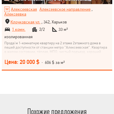
Алексеевская
Алексеевское направление
,
Алексеевка
Клочковская ул.
, 342, Харьков
1 комн.
2/2
33 м²
изолированная
Прода'м 1-комнатную квартиру на 2 этаже 2этажного дома в
пешей доступности от станции метро "Алексеевская". Квартира
в жилом состоянии, тёплая, МПО, чистый подъезд, хороший
двор, высокие потолки, без балкона. Район с развитой
инфраструктурой: школа (№125), детские сады, магазины,
Цена: 20 000 $
· 606 $ за м²
отделение Новой Почты. Удобная транспортная развязка.
Квартира свободна, все документы к продаже готовы
Похожие предложения