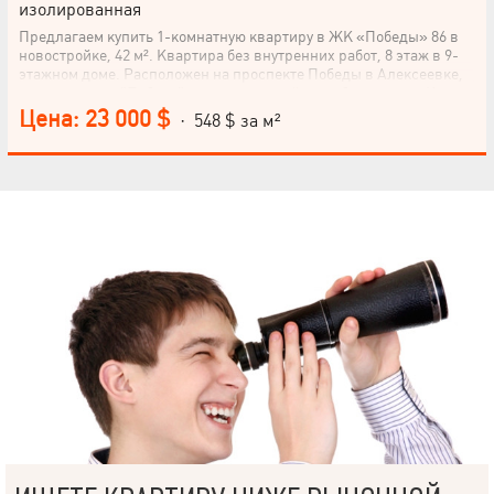
изолированная
Предлагаем купить 1-комнатную квартиру в ЖК «Победы» 86 в
новостройке, 42 м². Квартира без внутренних работ, 8 этаж в 9-
этажном доме. Расположен на проспекте Победы в Алексеевке,
рядом с метро "Победа", в спальном районе, вблизи леса. Кухня
11 м2. Квартира эконом-класса. Не упускайте возможность
Цена: 23 000 $
· 548 $ за м²
приобрести это жилье! Квартира ждет своего нового владельца.
Позвоните нам уже сегодня и договоримся о просмотре.