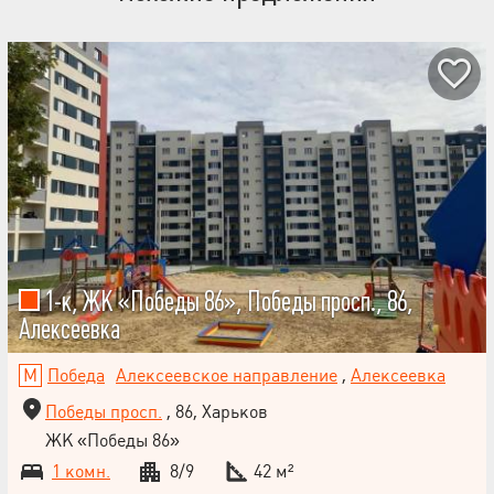
1-к, ЖК «Победы 86», Победы просп., 86,
Алексеевка
Победа
Алексеевское направление
,
Алексеевка
Победы просп.
, 86, Харьков
ЖК «Победы 86»
1 комн.
8/9
42 м²