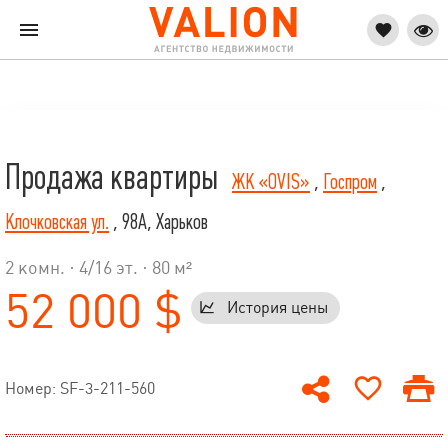
Продажа квартиры
ЖК «OVIS»
,
Госпром
,
Клочковская ул.
, 98А, Харьков
2 комн. ·
4
/
16
эт. · 80 м²
52 000 $
История цены
Номер: SF-3-211-560