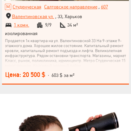
Студенческая
Салтовское направление
,
607
Валентиновская ул.
, 33, Харьков
1 комн.
9/9
34 м²
изолированная
Продается 1к квартира на ул. Валентиновской 33 На 9-этаже 9-
этажного дома. Хорошее жилое состояние. Капитальный ремонт
кровли, капитальный ремонт подъезда и лифта. Великолепная
инфраструктура. Рядом остановки транспорта. Магазины, маркет
Класс, рынок, поликлиника, идминцентр. Метро Студенческая 15
минут пешком. Красивый зеленый район.
Цена: 20 500 $
· 603 $ за м²