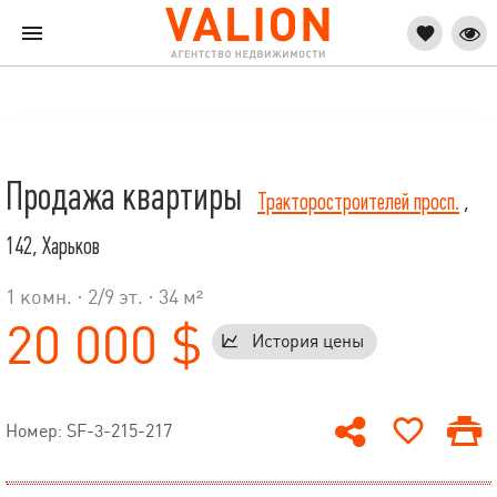
Продажа квартиры
Тракторостроителей просп.
,
142, Харьков
1 комн. ·
2
/
9
эт. · 34 м²
20 000 $
История цены
Номер: SF-3-215-217