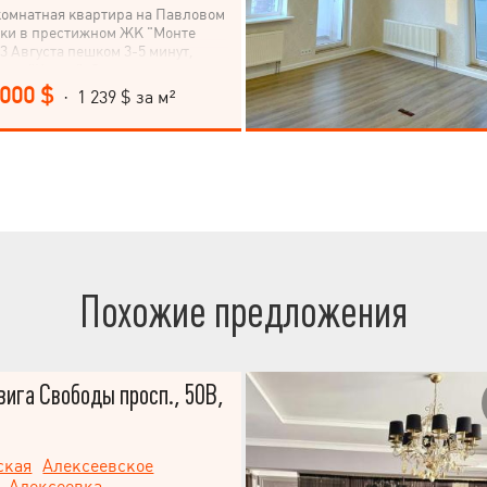
комнатная квартира на Павловом
уки в престижном ЖК "Монте
23 Августа пешком 3-5 минут,
кет "Класс". Отличное
ение: сильно развитая
 000 $
· 1 239 $ за м²
а; насыщенная и разнообразная
азвязка; товары и услуги первой
в изобилии, в шаговой
вартира «видовая» находится на
этажного новостроя. Общая
ры 113 м2. Очень удачная
"Монте Плаза", есть готовые
ровок! Высота потолка 3,1м.
Похожие предложения
ига Свободы просп., 50В,
ская
Алексеевское
,
Алексеевка