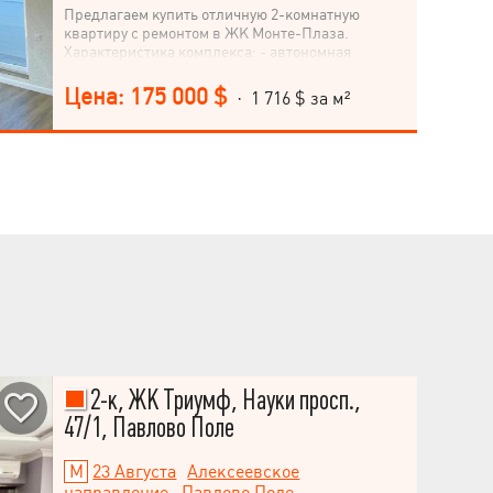
Предлагаем купить отличную 2-комнатную
квартиру с ремонтом в ЖК Монте-Плаза.
Характеристика комплекса: - автономная
котельная - подземный 2-уровневый паркинг -
салон красоты, спортзал на территории -
Цена: 175 000 $
· 1 716 $ за м²
закрытый двор (въезд на машине только по
карточкам) - детская площадка - современные
бесшумные скоростные лифты «OTIS» -
светлые, уютные подъезды. Характеристика
квартиры: - светлая и современная - новый
ремонт, никто не жил, можно сразу заезжать -
сигнализация - счетчик газа - высота потолков
3,1 м - площадь: 102,10 м2 - 2 балкона - ванна
(душ, туалет с гигиеническим душем, джакузи) -
второй санузел (умывальник, туалет, место под
стиральную машину) - кухня - спальня - гостиная
- гардероб - просторная прихожая. Квартира,
которая заслуживает вашего внимания.
Звоните!
2-к, ЖК Триумф, Науки просп.,
47/1, Павлово Поле
23 Августа
Алексеевское
направление
,
Павлово Поле