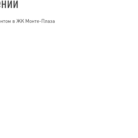
ении
онтом в ЖК Монте-Плаза