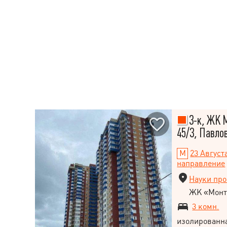
3-к, ЖК М
45/3, Павло
23 Август
направление
Науки про
ЖК «Монт
3 комн.
изолированн