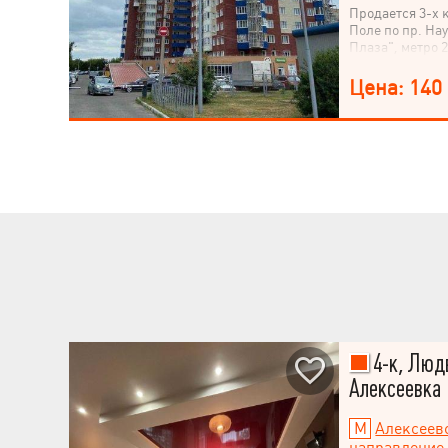
Продается 3-х 
Поле по пр. На
Плаза", метро 
рядом супермар
месторасполож
Цена: 140
инфраструктур
транспортная р
необходимости 
доступности. К
16-м этаже 25-
площадь кварти
квартира в ЖК 
варианты плани
Звоните!
4-к, Людв
Алексеевка
Алексеев
направление