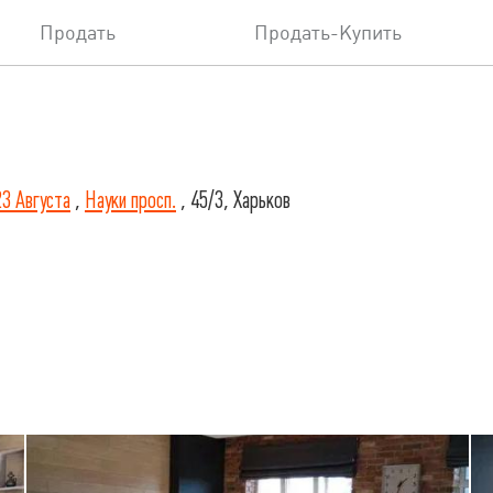
Продать
Продать-Купить
23 Августа
,
Науки просп.
, 45/3, Харьков