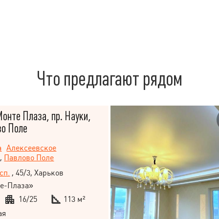
Что предлагают рядом
онте Плаза, пр. Науки,
во Поле
а
Алексеевское
,
Павлово Поле
сп.
, 45/3, Харьков
е-Плаза»
16/25
113 м²
ая