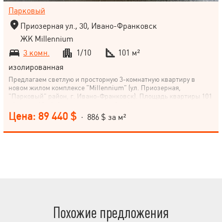
Парковый
Приозерная ул., 30, Ивано-Франковск
ЖК Millennium
3 комн.
1/10
101 м²
изолированная
Предлагаем светлую и просторную 3-комнатную квартиру в
новом жилом комплексе "Millennium" (ул. Приозерная,
"Парковый" район, г. Ивано-Франковск). Площадь квартиры 101
м², кухня 35 м², без внутренних работ. Квартира расположена на
1 этаже 10-этажного дома. Жилье относится к комфорт-классу.
Цена: 89 440 $
· 886 $ за м²
Не упускайте возможности стать владельцем престижного жилья
в спальном районе города. Позвоните нам сейчас и договоримся
о просмотре квартиры!
Похожие предложения