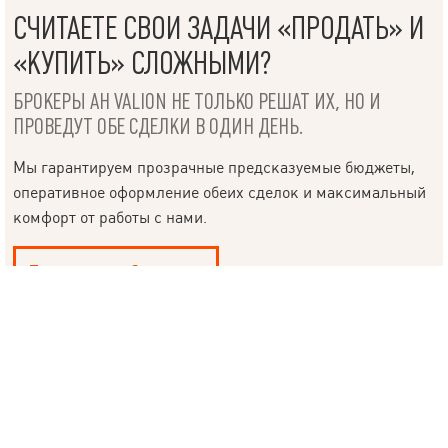
РУКОВОДИТЕЛЮ
СЧИТАЕТЕ СВОИ ЗАДАЧИ «ПРОДАТЬ» И
«КУПИТЬ» СЛОЖНЫМИ?
БРОКЕРЫ АН VALION НЕ ТОЛЬКО РЕШАТ ИХ, НО И
ПРОВЕДУТ ОБЕ СДЕЛКИ В ОДИН ДЕНЬ.
Язык
Мы гарантируем прозрачные предсказуемые бюджеты,
оперативное оформление обеих сделок и максимальный
© 2019 – 2026 Valion real estate. Все права защищены.
комфорт от работы с нами.
Plektan
— WEB-интегрированные системы управления риелторскими
компаниями
Продать, чтобы купить