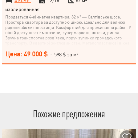
4 комн.
12/16
82 м²
изолированная
Продається 4-кімнатна квартира, 82 м² — Салтівське шосе,
Простора квартира за доступною ціною, ідеально для великої
родини або як інвестиція. Комфортний для проживання район. У
пішій доступності: магазини, супермаркети, аптеки, ринок.
Зручна транспортна розв’язка, поруч зупинки громадського
транспорту. В квартирі житловий стан. Металопластикові вікна,
лічильники на воду. Чиста, охайна квартира Можливість жити
Цена: 49 000 $
одразу . Біля будинку — дитячі майданчики, зелена зона Поряд
· 598 $ за м²
— громадський транспорт і метро Телефонуйте, щоб домовитися
про перегляд.
Похожие предложения