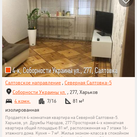
4-к, Соборности Украины ул., 277, Салтовка
Салтовское направление
,
Северная Салтовка-5
Соборности Украины ул.
, 277, Харьков
4 комн.
7/16
81 м²
изолированная
Продается 4-комнатная квартира на Северной Салтовке-5.
Харьков, ул. Дружбы Народов, 277 Просторная 4-х комнатная
квартира общей площадью 81 м², расположенная на 7 этаже 16-
этажного дома. Кухня – 7 м². Жилье эконом-класса в спокойном