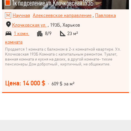
1к подселение ул.Клочковсеая193Б
Научная
Алексеевское направление
,
Павловка
Клочковская ул.
, 193Б, Харьков
1 комн.
8/9
23 м²
комната
Продается 1 комната с балконом в 2-х комнатной квартире. Ул.
Клочковская 193Б Комната с капитальным ремонтом. Туалет,
ванная комната и кухня на двоих, в другой комнате- тихие
пенсионеры Дом добротный , кирпичный, не общежитие.
Цена: 14 000 $
· 609 $ за м²