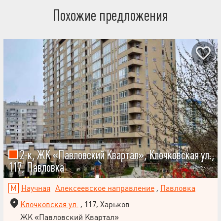
Похожие предложения
2-к, ЖК «Павловский Квартал», Клочковская ул.,
117, Павловка
Научная
Алексеевское направление
,
Павловка
Клочковская ул.
, 117, Харьков
ЖК «Павловский Квартал»