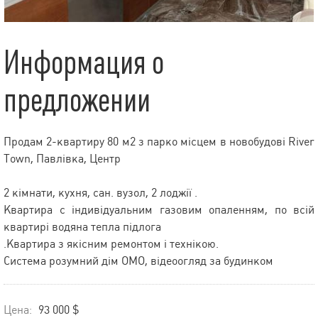
Информация о
предложении
Продам 2-квартиру 80 м2 з парко місцем в новобудові River
Town, Павлівка, Центр
2 кімнати, кухня, сан. вузол, 2 лоджії .
Квартира с індивідуальним газовим опаленням, по всій
квартирі водяна тепла підлога
.Квартира з якісним ремонтом і технікою.
Система розумний дім OMO, відеоогляд за будинком
Цена:
93 000 $