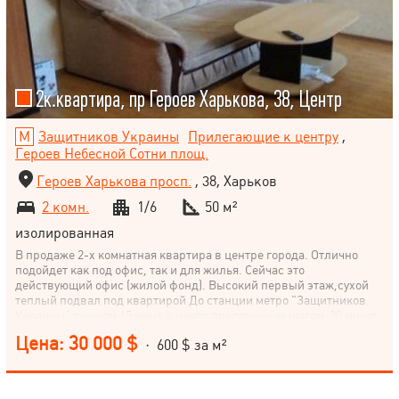
2к.квартира, пр Героев Харькова, 38, Центр
Защитников Украины
Прилегающие к центру
,
Героев Небесной Сотни площ.
Героев Харькова просп.
, 38, Харьков
2 комн.
1/6
50 м²
изолированная
В продаже 2-х комнатная квартира в центре города. Отлично
подойдет как под офис, так и для жилья. Сейчас это
действующий офис (жилой фонд). Высокий первый этаж,сухой
теплый подвал под квартирой До станции метро "Защитников
Украины" пешком 15 минт,в центр прогулочным шагом-20 минут.
Цена: 30 000 $
· 600 $ за м²