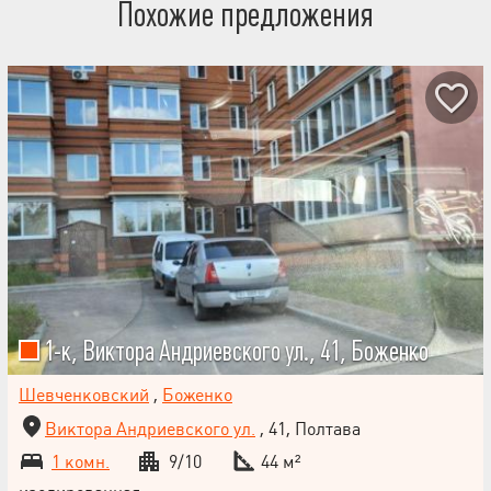
Похожие предложения
1-к, Виктора Андриевского ул., 41, Боженко
Шевченковский
,
Боженко
Виктора Андриевского ул.
, 41, Полтава
1 комн.
9/10
44 м²