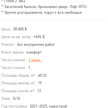
* Стеля 2..8м2
* Засклений балкон, броньовані двері. Ліфт OTIS
* Зручне розташування, поруч є все необхідне.
Цена:
28 000 $
Цена за кв. метр:
≈694 $
Ремонт:
без внутренних работ
Класс жилья:
комфорт
Число комнат:
1 комн.
Число спален:
1
Площадь общая, м²:
40.33
Площадь жилая, м²:
19
Площадь кухни, м²:
12
Этаж:
5/10
Год постройки:
2021-2025, новострой