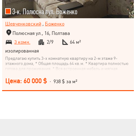
3-к. Полюсна вул. Боженко
Шевченковский
,
Боженко
Полюсная ул., 16, Полтава
3 комн.
2/9
64 м²
изолированная
Предлагаю купить 3-х комнатную квартиру на 2-м этаже 9-
этажного дома, * Общая площадь 64 кв.м. * Квартира полностью
готова для проживания. * Вся встроенная мебель и мягкая
остаются новому владельцу. По всей квартире заменена
проводка. Бронированная дверь. Есть кондиционер. * Сделано
Цена: 60 000 $
· 938 $ за м²
наружное утепление по всему периметру. Есть бойлер. * Большая
лоджия, тоже утепленная.