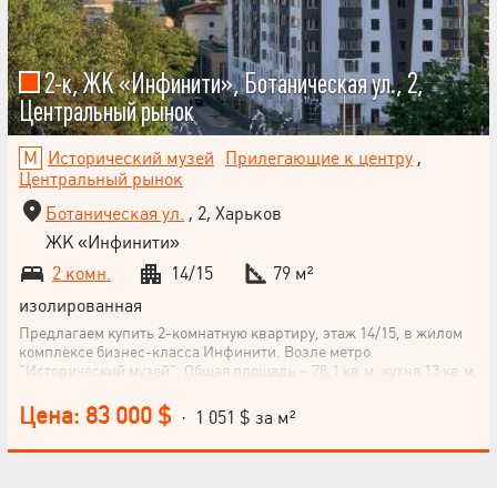
2-к, ЖК «Инфинити», Ботаническая ул., 2,
Центральный рынок
Исторический музей
Прилегающие к центру
,
Центральный рынок
Ботаническая ул.
, 2, Харьков
ЖК «Инфинити»
2 комн.
14/15
79 м²
изолированная
Предлагаем купить 2-комнатную квартиру, этаж 14/15, в жилом
комплексе бизнес-класса Инфинити. Возле метро
"Исторический музей". Общая площадь – 78,1 кв.м: кухня 13 кв.м,
2 отдельные комнаты (16 и 23 кв.м), лоджия, раздельный
санузел, туалет. Высота потолков составляет 3,10 м. Секция 2. На
Цена: 83 000 $
· 1 051 $ за м²
этаже всего 4 квартиры. Видовой 14 этаж с великолепным видом
на город. Панорамные окна выходят в две стороны, все купола
соборов и исторический центр с двух сторон видны из окон.
Жилой комплекс расположен в историческом центре Харькова.