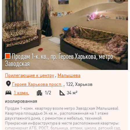
Продам 1-к. кв., пр. Героев Харькова, метро
Заводская
Прилегающие к центру
,
Малышева
Героев Харькова просп.
, 122, Харьков
1 комн.
1/2
34 м²
изолированная
Продам 1-комн. квартиру возле метро Заводская (Малышева).
Квартира площадью 34 кв.м., расположенная на 1 этаже
двухэтажного дома, с ремонтом и мебелью, техникой.
Прекрасная инфраструктура в месте расположения квартиры:
супермаркет АТБ, РОСТ, больница, аптеки, школа, детский сад,