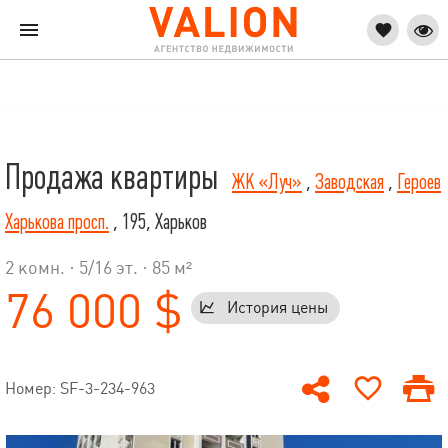
Продажа квартиры
ЖК «Луч»
,
Заводская
,
Героев
Харькова просп.
, 195, Харьков
2 комн. ·
5
/
16
эт. · 85 м²
76 000 $
История цены
Номер: SF-3-234-963