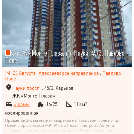
3-к, ЖК Монте Плаза, пр. Науки, 45/3, Павлово
Поле
23 Августа
Алексеевское направление
,
Павлово
Поле
Науки просп.
, 45/3, Харьков
ЖК «Монте-Плаза»
3 комн.
16/25
113 м²
изолированная
Продается 3-х комнатная квартира на Павловом Поле по пр.
Науки в престижном ЖК "Монте Плаза", метро 23 Августа
пешком 3-5 минут, рядом супермаркет "Класс". Отличное