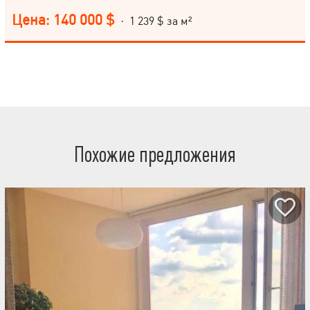
месторасположение: сильно развитая инфраструктура;
насыщенная и разнообразная транспортная развязка; товары и
Цена: 140 000 $
· 1 239 $ за м²
услуги первой необходимости в изобилии, в шаговой
доступности. Квартира «видовая» находится на 16-м этаже 25-
этажного новостроя. Общая площадь квартиры 113 м2. Очень
удачная квартира в ЖК "Монте Плаза", есть готовые варианты
планировок! Высота потолка 3,1м. Звоните!
Похожие предложения