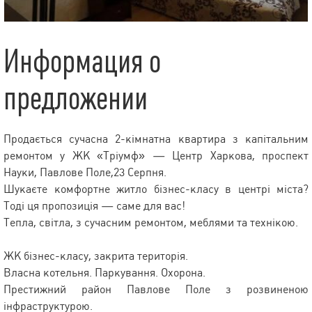
Информация о
предложении
Продається сучасна 2-кімнатна квартира з капітальним
ремонтом у ЖК «Тріумф» — Центр Харкова, проспект
Науки, Павлове Поле,23 Серпня.
Шукаєте комфортне житло бізнес-класу в центрі міста?
Тоді ця пропозиція — саме для вас!
Тепла, світла, з сучасним ремонтом, меблями та технікою.
ЖК бізнес-класу, закрита територія.
Власна котельня. Паркування. Охорона.
Престижний район Павлове Поле з розвиненою
інфраструктурою.