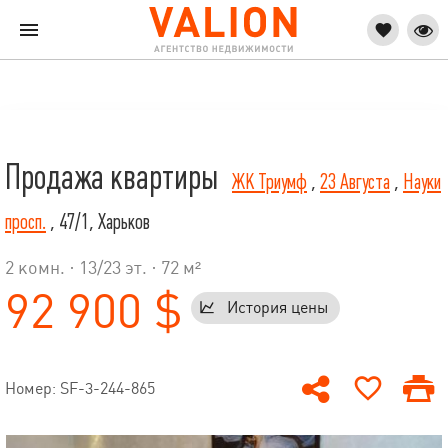
Продажа квартиры
ЖК Триумф
,
23 Августа
,
Науки
просп.
, 47/1, Харьков
2 комн. ·
13
/
23
эт. · 72 м²
92 900 $
История цены
Номер: SF-3-244-865