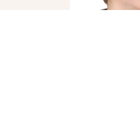
ktan
— WEB-интегрированные системы управления риелторскими компани
СЧИТАЕТЕ СВО
«КУПИТЬ» СЛ
БРОКЕРЫ АН VALION 
СДЕЛКИ В ОДИН ДЕН
Мы гарантируем проз
оперативное оформле
от работы с нами.
Продать, чтобы ку
БЫСТРО?