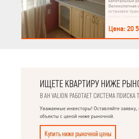
капитальный ре
Великолепная 
остановки тран
рынок, поликл
Студенческая 1
зеленый район
Цена: 20 
ИЩЕТЕ КВАРТИРУ НИЖЕ РЫН
В АН VALION РАБОТАЕТ СИСТЕМА ПОИСКА 
НАПИСАТЬ
РУКОВОДИТЕЛЮ
Уважаемые инвесторы! Оставляйте заявку, 
объекты с ценой ниже рыночной.
Купить ниже рыночной цены