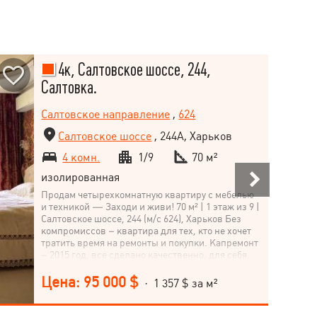
4к, Салтовское шоссе, 244,
Салтовка.
Салтовское направление
,
624
Салтовское шоссе
, 244А, Харьков
4 комн.
1/9
70 м²
изолированная
Продам четырехкомнатную квартиру с мебелью
и техникой — Заходи и живи! 70 м² | 1 этаж из 9 |
Салтовское шоссе, 244 (м/с 624), Харьков Без
компромиссов – квартира для тех, кто не хочет
тратить время на ремонты и покупки. Капремонт
– 2015 год, все сделано качественно, для себя.
Остается абсолютно все: Мебель, шторы,
бытовая техника Ванна Ravak с гидро- и
Цена: 95 000 $
· 1 357 $ за м²
аэромассажем Сигнализация: на окна + общая
Бронированная дверь «Коммунар», домофон с
фотопамятью Утепление, решетки на окнах (14