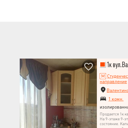
зелена зона По
метро Телефону
перегляд.
1к вул.В
Студенче
направление
Валентино
1 комн.
изолированн
Продается 1к к
На 9-этаже 9-э
состояние. Кап