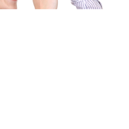
ями
И ЗАДАЧИ «ПРОДАТЬ» И
ОЖНЫМИ?
НЕ ТОЛЬКО РЕШАТ ИХ, НО И ПРОВЕДУТ ОБЕ
Ь.
рачные предсказуемые бюджеты,
ние обеих сделок и максимальный комфорт
пить