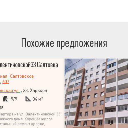
ряд — громадський транспорт і
йте, щоб домовитися про
Похожие предложения
алентиновской33 Салтовка
ская
Салтовское
,
607
вская ул.
, 33, Харьков
9/9
34 м²
ая
вартира на ул. Валентиновской 33
тажного дома. Хорошее жилое
итальный ремонт кровли,