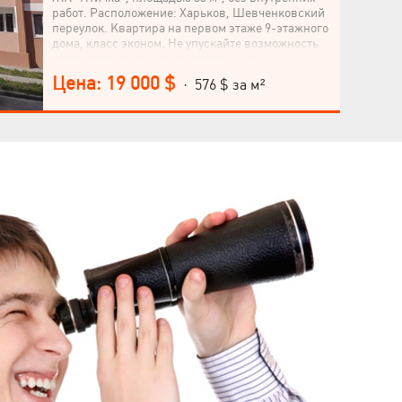
работ. Расположение: Харьков, Шевченковский
переулок. Квартира на первом этаже 9-этажного
дома, класс эконом. Не упускайте возможность
стать владельцем комфортного жилья.
Обращайтесь сейчас!
Цена: 19 000 $
· 576 $ за м²
Язык