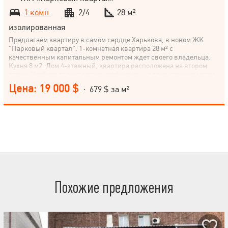
1 комн.
2/4
28 м²
изолированная
Предлагаем квартиру в самом сердце Харькова, в новом ЖК
"Парковый квартал". 1-комнатная квартира 28 м² с
качественным капитальным ремонтом ждет своего владельца.
Кухня 8 м2. Дом 4-этажный, квартира расположена на втором
этаже. Удобное транспортное сообщение – рядом станция метро
"Защитников Украины". Жить в центре города – всегда удобно.
Цена: 19 000 $
· 679 $ за м²
Не упускайте возможность стать владельцем этой квартиры
эконом-класса. Звоните, договоримся о просмотре!
Похожие предложения