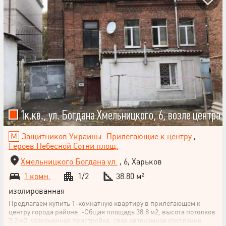
1к.кв., ул. Богдана Хмельницкого, 6, возле центра
Защитников Украины
Прилегающие к центру
,
Героев Небесной Сотни площ.
Хмельницкого Богдана ул.
, 6, Харьков
1 комн.
1/2
38.80 м²
изолированная
Предлагаем купить 1-комнатную квартиру в прилегающем к
центру города районе. -Общая площадь 38,8 м2, высота потолков
3,2 м2, узаконенная пристройка, свое автономное отопление.