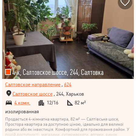
4-к, Салтовское шоссе, 244, Салтовка
Салтовское направление
,
624
Салтовское шоссе
, 244, Харьков
4 комн.
12/16
82 м²
изолированная
Продається 4-кімнатна квартира, 82 м² — Салтівське шосе,
Простора квартира за доступною ціною, ідеально для великої
родини або як інвестиція. Комфортний для проживання район. У
пішій доступності: магазини, супермаркети, аптеки, ринок.