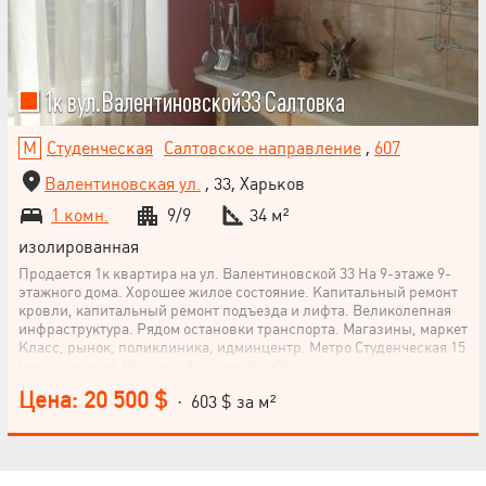
1к вул.Валентиновской33 Салтовка
Студенческая
Салтовское направление
,
607
Валентиновская ул.
, 33, Харьков
1 комн.
9/9
34 м²
изолированная
Продается 1к квартира на ул. Валентиновской 33 На 9-этаже 9-
этажного дома. Хорошее жилое состояние. Капитальный ремонт
кровли, капитальный ремонт подъезда и лифта. Великолепная
инфраструктура. Рядом остановки транспорта. Магазины, маркет
Класс, рынок, поликлиника, идминцентр. Метро Студенческая 15
минут пешком. Красивый зеленый район.
Цена: 20 500 $
· 603 $ за м²