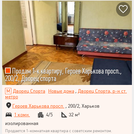
Продам 1-к квартиру, Героев Харькова просп.,
200/2, Дворец спорта
Дворец Спорта
Новые дома
,
Дворец Спорта, р-н ст.
метро
Героев Харькова просп.
, 200/2, Харьков
1 комн.
4/5
32 м²
изолированная
Продается 1-комнатная квартира с советским ремонтом.