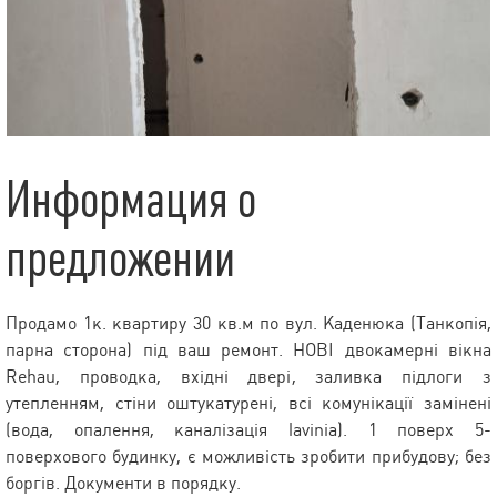
Информация о
предложении
Продамо 1к. квартиру 30 кв.м по вул. Каденюка (Танкопія,
парна сторона) під ваш ремонт. НОВІ двокамерні вікна
Rehau, проводка, вхідні двері, заливка підлоги з
утепленням, стіни оштукатурені, всі комунікації замінені
(вода, опалення, каналізація lavinia). 1 поверх 5-
поверхового будинку, є можливість зробити прибудову; без
боргів. Документи в порядку.