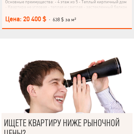
Основные преимущества: - 4 этаж из 5 - Теплый кирпичный дом
- Квартира не угловая - теплая и светлая - застекленный балкон
- металлопластиковые окна - Аккуратное жилое состояние -
можно сразу заселяться - чистый подъезд и спокойные соседи
Цена: 20 400 $
· 638 $ за м²
Прекрасное расположение: – До метро «Дворец Спорта» – всего
10 минут пешком. - рядом супермаркеты, рынок, аптеки, кафе. - в
шаговой доступности школы и детские сады. - удобная
транспортная развязка в любой район города. Эта квартира
станет отличным выбором как для собственного проживания, так
и для сдачи в аренду. Звоните уже сегодня и договаривайтесь о
просмотре в удобное для вас время!
ИЩЕТЕ КВАРТИРУ НИЖЕ РЫНОЧНОЙ
ЦЕНЫ?