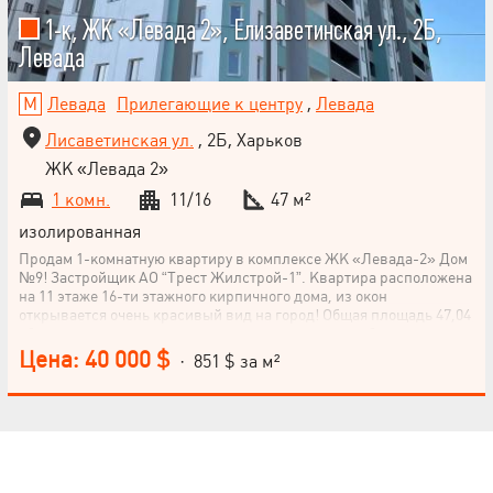
1-к, ЖК «Левада 2», Елизаветинская ул., 2Б,
Левада
Левада
Прилегающие к центру
,
Левада
Лисаветинская ул.
, 2Б, Харьков
ЖК «Левада 2»
1 комн.
11/16
47 м²
изолированная
Продам 1-комнатную квартиру в комплексе ЖК «Левада-2» Дом
№9! Застройщик АО “Трест Жилстрой-1”. Квартира расположена
на 11 этаже 16-ти этажного кирпичного дома, из окон
открывается очень красивый вид на город! Общая площадь 47,04
м², просторная комната, светлая квартира за счёт большого
количества окон, идеальная площадь для комфортной жизни.
Цена: 40 000 $
· 851 $ за м²
Жилой комплекс "Левада" расположен в приближенном к
центру Харькова районе на ул. Елизаветинской в минуте ходьбы
от станции метро "Проспект Гагарина". Рядом с жилым
комплексом находятся супермаркеты, торговые центры,
НАПИСАТЬ
предприятия бытового обслуживания и общественного питания,
ж/д станция "Харьков-Левада", автовокзал № 1, станция метро,
РУКОВОДИТЕЛЮ
остановки общественного транспорта, фактически центр города.