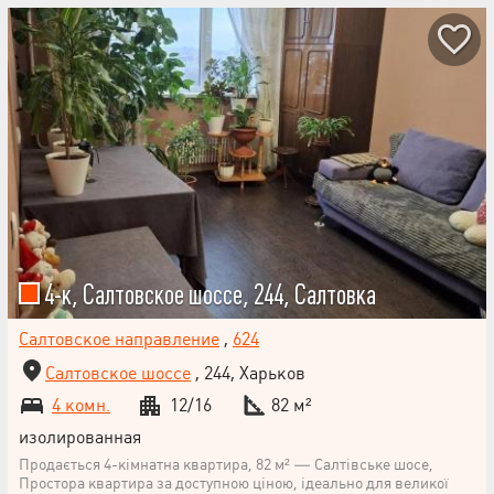
4-к, Салтовское шоссе, 244, Салтовка
Салтовское направление
,
624
Салтовское шоссе
, 244, Харьков
4 комн.
12/16
82 м²
изолированная
Продається 4-кімнатна квартира, 82 м² — Салтівське шосе,
Простора квартира за доступною ціною, ідеально для великої