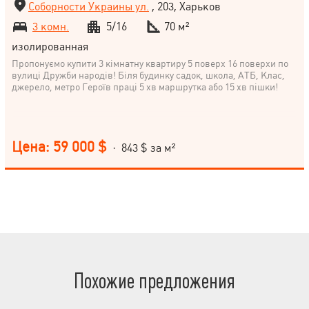
Соборности Украины ул.
, 203, Харьков
3 комн.
5/16
70 м²
изолированная
Пропонуємо купити 3 кімнатну квартиру 5 поверх 16 поверхи по
вулиці Дружби народів! Біля будинку садок, школа, АТБ, Клас,
джерело, метро Героїв праці 5 хв маршрутка або 15 хв пішки!
Цена: 59 000 $
· 843 $ за м²
Похожие предложения