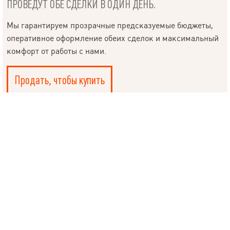
ПРОВЕДУТ ОБЕ СДЕЛКИ В ОДИН ДЕНЬ.
Язык
Мы гарантируем прозрачные предсказуемые бюджеты,
оперативное оформление обеих сделок и максимальный
комфорт от работы с нами.
© 2019 – 2026 Valion real estate. Все права защищены.
Plektan
— WEB-интегрированные системы управления риелторскими
Продать, чтобы купить
компаниями