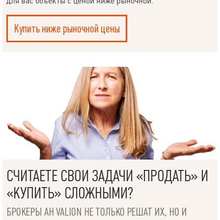
для вас объекты с ценой ниже рыночной.
Купить ниже рыночной цены
НАПИСАТЬ
СЧИТАЕТЕ СВОИ ЗАДАЧИ «ПРОДАТЬ» И
РУКОВОДИТЕЛЮ
«КУПИТЬ» СЛОЖНЫМИ?
БРОКЕРЫ АН VALION НЕ ТОЛЬКО РЕШАТ ИХ, НО И