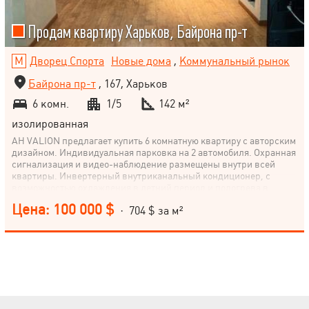
Продам квартиру Харьков, Байрона пр-т
Дворец Спорта
Новые дома
,
Коммунальный рынок
Байрона пр-т
, 167, Харьков
6 комн.
1/5
142 м²
изолированная
АН VALION предлагает купить 6 комнатную квартиру с авторским
дизайном. Индивидуальная парковка на 2 автомобиля. Охранная
сигнализация и видео-наблюдение размещены внутри всей
квартиры. Инвертерный внутриканальный кондиционер, с
возможностью охлаждения в летний период и подогрева в
зимний период. Во всей квартире разведен теплый пол от
Цена: 100 000 $
· 704 $ за м²
центрального отопления. Коридор: пол керамогранит,
венецианская отделка стен, многоуровневые гипсокартоновые
потолки с дизайнерскими светильниками, просторный шкаф
купе Просторный зал: пол ламинат, большой кожаный диван
раскладной, венецианская отделка стен, многоуровневые
гипсокартоновые потолки с авторскими светильниками и
дополнительной подсветкой в синем цвете, дизайнерские
колоны, которые придают безупречный дизайнерский вид ,
встроенный домашний кинотеатр с крутым звуком. Гостевой