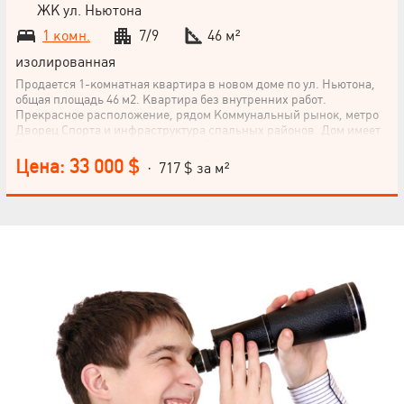
ЖК ул. Ньютона
1 комн.
7/9
46 м²
изолированная
Продается 1-комнатная квартира в новом доме по ул. Ньютона,
общая площадь 46 м2. Квартира без внутренних работ.
Прекрасное расположение, рядом Коммунальный рынок, метро
Дворец Спорта и инфраструктура спальных районов. Дом имеет
9 этажей, квартира находится на 7 этаже. Не упускайте
возможность приобрести эту квартиру – пишите или звоните!
Цена: 33 000 $
· 717 $ за м²
НАПИСАТЬ
РУКОВОДИТЕЛЮ
Язык