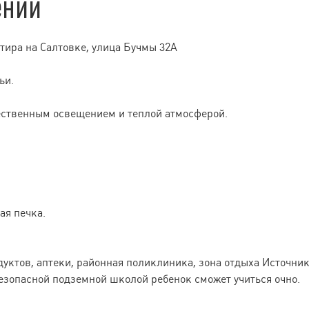
ении
тира на Салтовке, улица Бучмы 32А
ьи.
тественным освещением и теплой атмосферой.
ая печка.
уктов, аптеки, районная поликлиника, зона отдыха Источник
езопасной подземной школой ребенок сможет учиться очно.