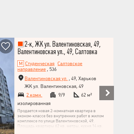
зоною відпочинку. У пішій доступності від
житлового комплексу станція метро "Героїв
праці".Також поряд знаходиться ТРЦ Екватор,
ринок, супермаркети, спортивні зали, школи та
дитячі садки. Крім того, на цокольних поверхах
будинків запроєктовано комерційні
приміщення, які посилять інфраструктуру.
2-к, ЖК ул. Валентиновская, 49,
Валентиновская ул., 49, Салтовка
Студенческая
Салтовское
направление
, 536
Валентиновская ул.
, 49, Харьков
ЖК ул. Валентиновская, 49
2 комн.
9/9
62 м²
изолированная
Продается новая 2-комнатная квартира в
эконом-классе без внутренних работ в жилом
комплексе по улице Валентиновской, 49.
Площадь квартиры 62 кв. метры, кухня 14 кв.
метров. Квартира находится на 9 этаже 9-