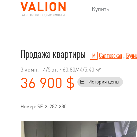
Купить
Продажа квартиры
Салтовская
,
Бучм
3 комн. ·
4
/
5
эт. · 60.80/44/5.40 м²
36 900 $
История цены
Номер: SF-3-282-380