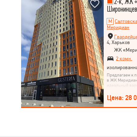
2-к, ЖК 
Широнинцев у
Салтовск
Меридиан
Гвардейц
4, Харьков
ЖК «Мери
2 комн.
изолированн
Предлагаем к 
в ЖК Меридиан 
идеальный вар
комфортабельн
комплексе. Ос
Цена: 28 
площадь: 62 м² 
выходят на юго
хорошее освещ
в строительно
сделать ремонт
окна для макси
Особенности ко