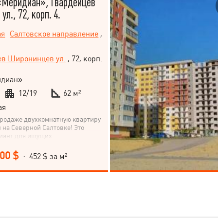
«Меридиан», Гвардейцев
л., 72, корп. 4.
ая
Салтовское направление
,
ев Широнинцев ул.
, 72, корп.
диан»
12/19
62 м²
ая
продаже двухкомнатную квартиру
на Северной Салтовке! Это
иант для ищущих
ое жилье в современном жилом
новные характеристики: Общая
000 $
· 452 $ за м²
Кухня: 11 м² Этаж: 12/19 Окна
-запад, что обеспечивает
ение и приятные виды. Квартира
м состоянии, позволяющая
 по вашему вкусу Панорамные
мального комфорта и света
мплекса и квартиры: