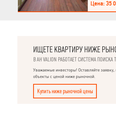
Цена: 35 
тамбура, подъе
лифты работают
году. Рядом: шк
супермаркет, па
уместен.
ИЩЕТЕ КВАРТИРУ НИЖЕ РЫН
В АН VALION РАБОТАЕТ СИСТЕМА ПОИСКА 
НАПИСАТЬ
РУКОВОДИТЕЛЮ
Уважаемые инвесторы! Оставляйте заявку, 
объекты с ценой ниже рыночной.
Купить ниже рыночной цены
Ple