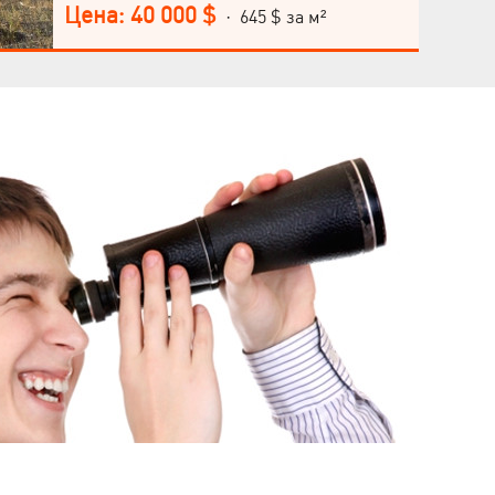
этажного дома. Выгодное расположение рядом
Цена: 40 000 $
· 645 $ за м²
со станцией метро Студенческая (536,
Валентиновская улица), удобная транспортная
развязка. Не упускайте возможности купить эту
квартиру и стать владельцем нового жилья.
Звоните!
Язык
ями