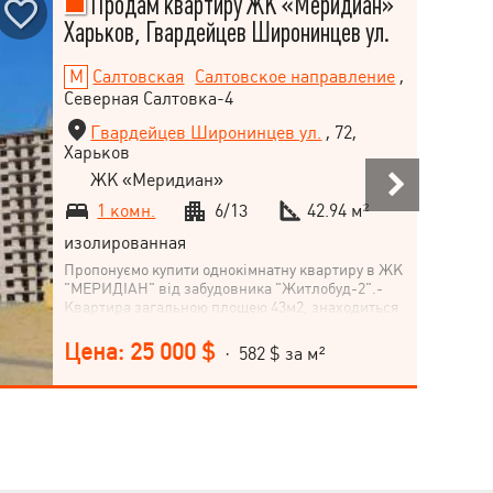
Продам квартиру ЖК «Меридиан»
Харьков, Гвардейцев Широнинцев ул.
Салтовская
Салтовское направление
,
Северная Салтовка-4
Гвардейцев Широнинцев ул.
, 72,
Харьков
ЖК «Меридиан»
1 комн.
6/13
42.94 м²
изолированная
Пропонуємо купити однокімнатну квартиру в ЖК
"МЕРИДІАН" від забудовника "Житлобуд-2".-
Квартира загальною площею 43м2, знаходиться
на 6-му поверх 13-ти поверхового будинку.
Секція 13. Встановлено якісні МПВ, радіатори,
Цена: 25 000 $
· 582 $ за м²
вхідні двері, підведено всі комунікації,
горизонтальне розведення опалення дозволяє
встановити індивідуальний лічильник обліку
тепла. Упорядкована прибудинкова територія,
дитячі майданчики, відеоспостереження,
консьєржі у кожному під'їзді! Поруч із
комплексом є озеро, упорядковане джерело із