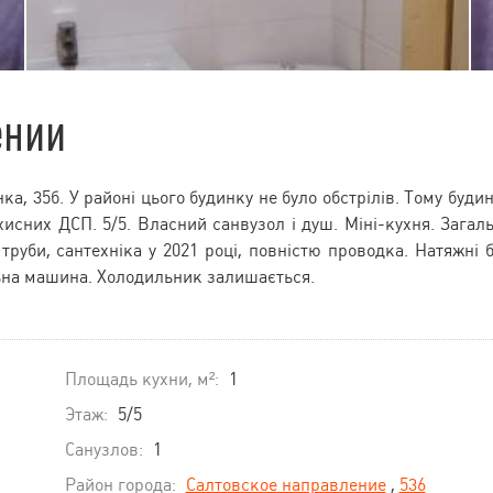
ении
ка, 35б. У районі цього будинку не було обстрілів. Тому буди
хисних ДСП. 5/5. Власний санвузол і душ. Міні-кухня. Загал
труби, сантехніка у 2021 році, повністю проводка. Натяжні б
льна машина. Холодильник залишається.
Площадь кухни, м²:
1
Этаж:
5/5
Санузлов:
1
Район города:
Салтовское направление
,
536