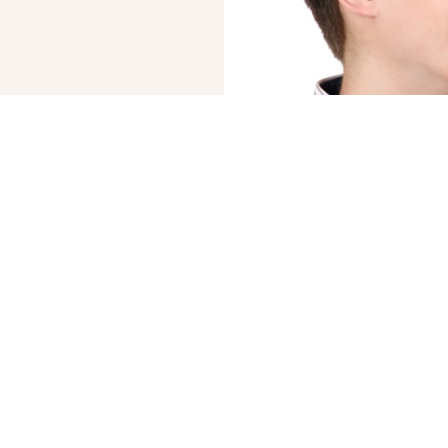
© 2019 – 2026 Valion real estate. Все права защищены.
ktan
— WEB-интегрированные системы управления риелторскими компани
СЧИТАЕТЕ СВО
«КУПИТЬ» СЛ
БРОКЕРЫ АН VALION 
СДЕЛКИ В ОДИН ДЕН
Мы гарантируем проз
оперативное оформле
от работы с нами.
Продать, чтобы ку