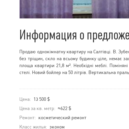
Информация о предлож
Продаю однокімнатну квартиру на Салтівці. В. Зубен
без тріщин, скло на всьому будинку ціле, немає за
площа квартири 21,8 м². Необхідні меблі. Поміняні 
стелі. Новий бойлер на 50 літрів. Вертикальна пра
Цена:
13 500 $
Цена за кв. метр:
≈622 $
Ремонт:
косметический ремонт
Класс жилья:
эконом