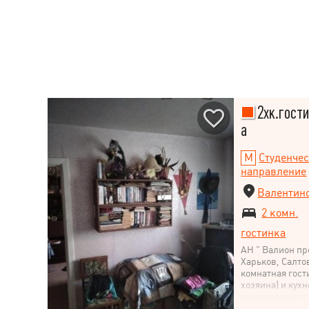
2хк.гости
а
Студенче
направление
Валентино
2 комн.
гостинка
АН " Валион пр
Харьков, Салтов
комнатная гост
хозяина) и кухн
шикарное мест
рынки , с/м Кл