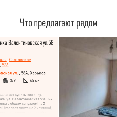
Что предлагают рядом
нка Валентиновская ул.58
ская
Салтовское
,
536
вская ул.
, 58А, Харьков
3/9
45 м²
едлагает купить гостинку,
ка, ул. Валентиновская 58а. 2-х
инка с общим санузлом(на 2
ей (газовая плита на 2 хозяина),
орасположения , неподалёку
асс , прекрасная транспортная