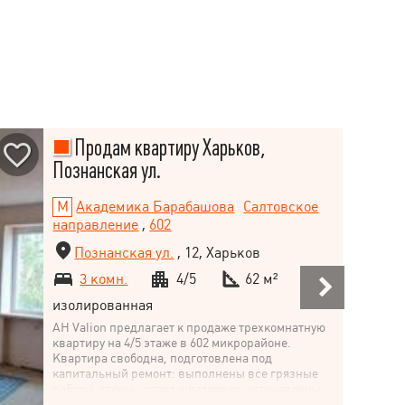
Продам квартиру Харьков,
Познанская ул.
Академика Барабашова
Салтовское
направление
,
602
Познанская ул.
, 12, Харьков
3 комн.
4/5
62 м²
изолированная
АН Valion предлагает к продаже трехкомнатную
квартиру на 4/5 этаже в 602 микрорайоне.
Квартира свободна, подготовлена под
капитальный ремонт: выполнены все грязные
работы, стены - старт шпатлевка, установлены
металлопластиковые окна, металлическая