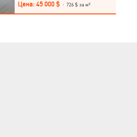
Цена: 45 000 $
· 726 $ за м²
входная дверь. Звоните!