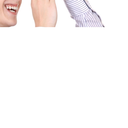
ями
И ЗАДАЧИ «ПРОДАТЬ» И
ОЖНЫМИ?
НЕ ТОЛЬКО РЕШАТ ИХ, НО И ПРОВЕДУТ ОБЕ
Ь.
рачные предсказуемые бюджеты,
ние обеих сделок и максимальный комфорт
пить