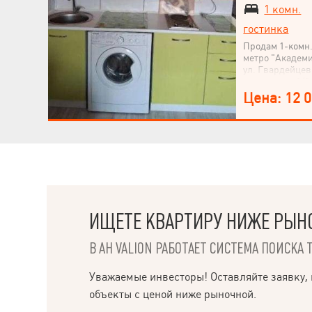
1 комн.
гостинка
Продам 1-комн.
метро "Академи
ул. Гвардейце
дом, этаж – 9/9
22/19/3 м². Хо
Цена: 12 
(косметический
кухня, стол, н
ванная. Свій с
ИЩЕТЕ КВАРТИРУ НИЖЕ РЫН
В АН VALION РАБОТАЕТ СИСТЕМА ПОИСКА 
НАПИСАТЬ
РУКОВОДИТЕЛЮ
Уважаемые инвесторы! Оставляйте заявку, 
объекты с ценой ниже рыночной.