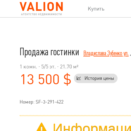
Купить
Продажа гостинки
Владислава Зубенко ул.
,
1 комн. ·
5
/
5
эт. · 21.70 м²
13 500 $
История цены
Номер: SF-3-291-422
Информация