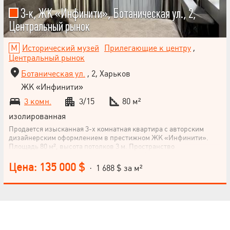
3-к, ЖК «Инфинити», Ботаническая ул., 2,
Центральный рынок
Исторический музей
Прилегающие к центру
,
Центральный рынок
Ботаническая ул.
, 2, Харьков
ЖК «Инфинити»
3 комн.
3/15
80 м²
изолированная
Продается изысканная 3-х комнатная квартира с авторским
дизайнерским оформлением в престижном ЖК «Инфинити».
Площадь 80 м², высота потолков 3 м. Пространство
предназначено для ценителей стиля, комфорта и эстетики –
каждая деталь продумана до совершенства. О квартире •
Цена: 135 000 $
· 1 688 $ за м²
гармоничная планировка: спальня с рабочей зоной, уютная
детская, просторная кухня-гостиная 22 м² • капитальный ремонт
в современном европейском стиле • укомплектована
качественной техникой и мебелью – все остается новому
владельцу • бизнес-класс, 3 этаж 15-этажного дома Локация
Расположение – одно из главных преимуществ. Исторический
центр Харькова, улица Ботаническая, рядом с Каскадом. В пешей