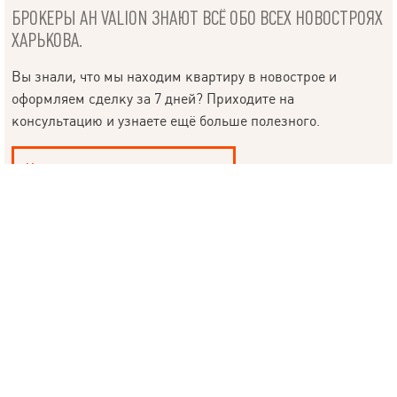
БРОКЕРЫ АН VALION ЗНАЮТ ВСЁ ОБО ВСЕХ НОВОСТРОЯХ
ХАРЬКОВА.
Язык
Вы знали, что мы находим квартиру в новострое и
оформляем сделку за 7 дней? Приходите на
© 2019 – 2026 Valion real estate. Все права защищены.
консультацию и узнаете ещё больше полезного.
Plektan
— WEB-интегрированные системы управления риелторскими
компаниями
Купить квартиру в новострое