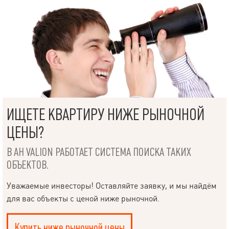
доступности метро Исторический музей и Университет. Вокруг –
парк им. Шевченко, Ботанический сад, Дельфинарий, Зоопарк,
ХНАТОБ, лучшие кафе и заведения центра города.
Дополнительно Возможна продажа по программам Е-Оселя и Е-
Восстановление. Это не просто квартира – это пространство с
характером, где сочетаются элегантность, комфорт и престиж.
Приглашаем на просмотр, чтобы лично оценить ее атмосферу.
ИЩЕТЕ КВАРТИРУ НИЖЕ РЫНОЧНОЙ
ЦЕНЫ?
В АН VALION РАБОТАЕТ СИСТЕМА ПОИСКА ТАКИХ
ОБЪЕКТОВ.
Уважаемые инвесторы! Оставляйте заявку, и мы найдём
для вас объекты с ценой ниже рыночной.
Купить ниже рыночной цены