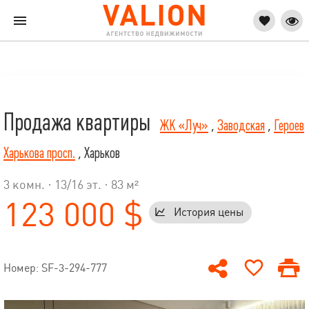
Продажа квартиры
ЖК «Луч»
,
Заводская
,
Героев
Харькова просп.
, Харьков
3 комн. ·
13
/
16
эт. · 83 м²
123 000 $
История цены
Номер: SF-3-294-777