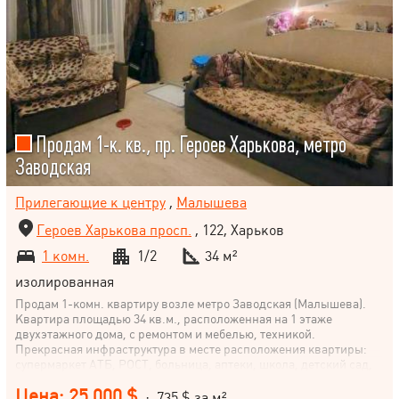
Продам 1-к. кв., пр. Героев Харькова, метро
Заводская
Прилегающие к центру
,
Малышева
Героев Харькова просп.
, 122, Харьков
1 комн.
1/2
34 м²
изолированная
Продам 1-комн. квартиру возле метро Заводская (Малышева).
Квартира площадью 34 кв.м., расположенная на 1 этаже
двухэтажного дома, с ремонтом и мебелью, техникой.
Прекрасная инфраструктура в месте расположения квартиры:
супермаркет АТБ, РОСТ, больница, аптеки, школа, детский сад,
парк, транспорт.
Цена: 25 000 $
· 735 $ за м²