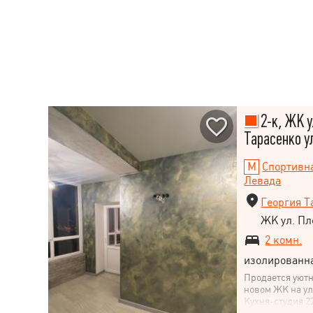
2-к, ЖК у
Тарасенко у
Спортивн
Левада
Георгия Т
ЖК ул. Пл
2 комн.
изолированн
Продается уютн
новом ЖК на ул
Кухня-студия 22
упускайте возм