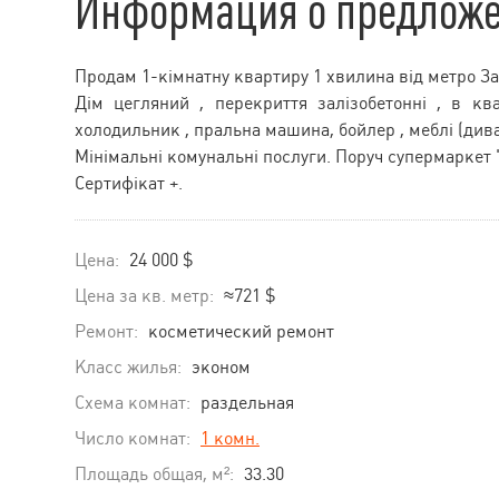
Информация о предлож
Продам 1-кімнатну квартиру 1 хвилина від метро Заво
Дім цегляний , перекриття залізобетонні , в к
холодильник , пральна машина, бойлер , меблі (дива
Мінімальні комунальні послуги. Поруч супермаркет " 
Сертифікат +.
Цена:
24 000 $
Цена за кв. метр:
≈721 $
Ремонт:
косметический ремонт
Класс жилья:
эконом
Схема комнат:
раздельная
Число комнат:
1 комн.
Площадь общая, м²:
33.30