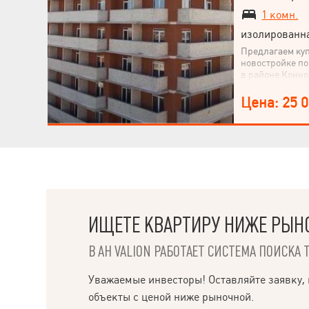
1 комн.
изолированн
Предлагаем куп
новостройке по
в районе Конно
-Формат кварти
-Коммуникации
Цена: 25 
не сдан.
ИЩЕТЕ КВАРТИРУ НИЖЕ РЫН
В АН VALION РАБОТАЕТ СИСТЕМА ПОИСКА 
Уважаемые инвесторы! Оставляйте заявку, 
объекты с ценой ниже рыночной.