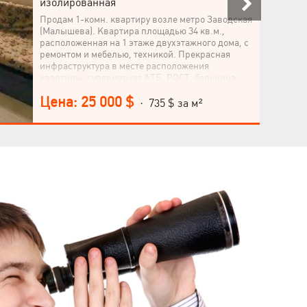
изолированная
Продам 1-комн. квартиру возле метро Заводская
(Малышева). Квартира площадью 34 кв.м.,
расположенная на 1 этаже двухэтажного дома, с
ремонтом и мебелью, техникой. Прекрасная
инфраструктура в месте расположения
квартиры: супермаркет АТБ, РОСТ, больница,
аптеки, школа, детский сад, парк, транспорт.
Цена: 25 000 $
· 735 $ за м²