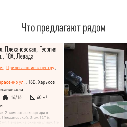
Что предлагают рядом
л. Плехановская, Георгия
л., 18А, Левада
ая
Прилегающие к центру
,
арасенко ул.
, 18Б, Харьков
ехановская
16/16
60 м²
ая
ая 2-комнатная квартира в
. Плехановской. Этаж 16/16.
 м². Пейзаж из окна на улицу. Не
ожность стать владельцем этого