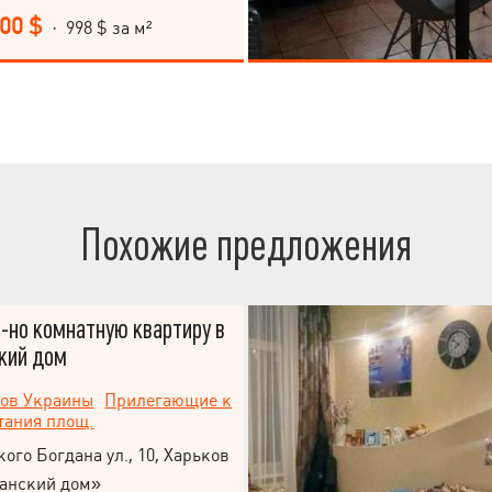
илья.
900 $
· 998 $ за м²
Похожие предложения
-но комнатную квартиру в
кий дом
ов Украины
Прилегающие к
тания площ.
ого Богдана ул., 10, Харьков
анский дом»