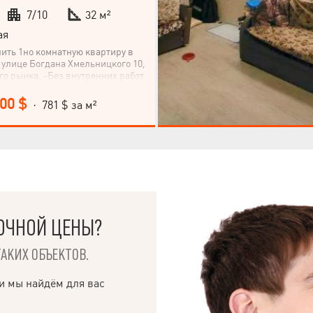
7/10
32 м²
ая
ить 1но комнатную квартиру в
 улице Богдана Хмельницкого 10,
го рынка. -Без внутренних работ.
ры: кухня-студия + спальня.
 все подключенные, но дом еще
000 $
· 781 $ за м²
ОЧНОЙ ЦЕНЫ?
ТАКИХ ОБЪЕКТОВ.
и мы найдём для вас