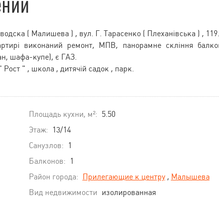
ении
дска ( Малишева ) , вул. Г. Тарасенко ( Плеханівська ) , 119
вартирі виконаний ремонт, МПВ, панорамне скління балко
н, шафа-купе), є ГАЗ.
Рост " , школа , дитячій садок , парк.
Площадь кухни, м²:
5.50
Этаж:
13/14
Санузлов:
1
Балконов:
1
Район города:
Прилегающие к центру
,
Малышева
Вид недвижимости
изолированная