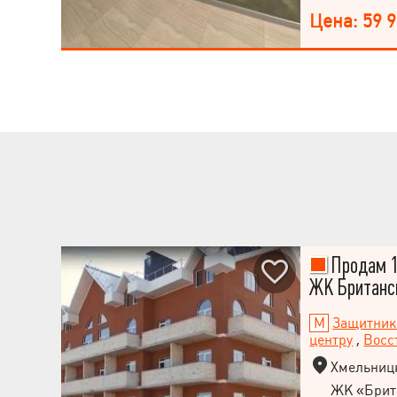
прекрасного ж
Цена: 59 
Продам 1
ЖК Британс
Защитник
центру
,
Восс
Хмельницк
ЖК «Брит