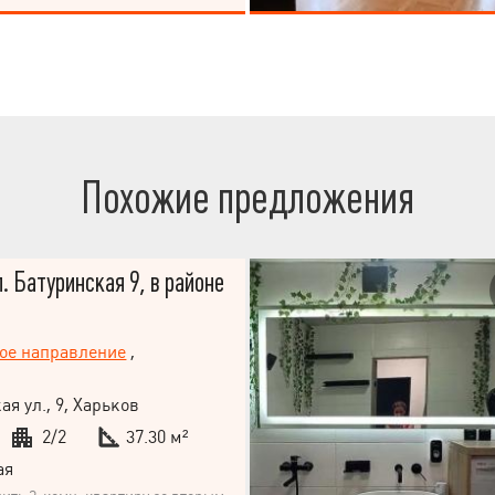
ека. Удобная стоянка, 7-10 мин.
ический Музей (центр города).
Похожие предложения
л. Батуринская 9, в районе
ое направление
,
я ул., 9, Харьков
2/2
37.30 м²
ая