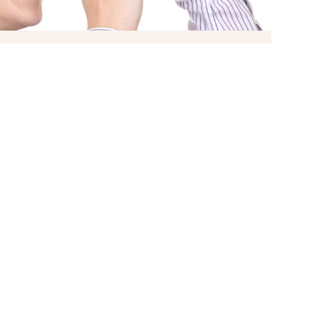
ями
И ЗАДАЧИ «ПРОДАТЬ» И
ОЖНЫМИ?
НЕ ТОЛЬКО РЕШАТ ИХ, НО И ПРОВЕДУТ ОБЕ
Ь.
рачные предсказуемые бюджеты,
ние обеих сделок и максимальный комфорт
пить