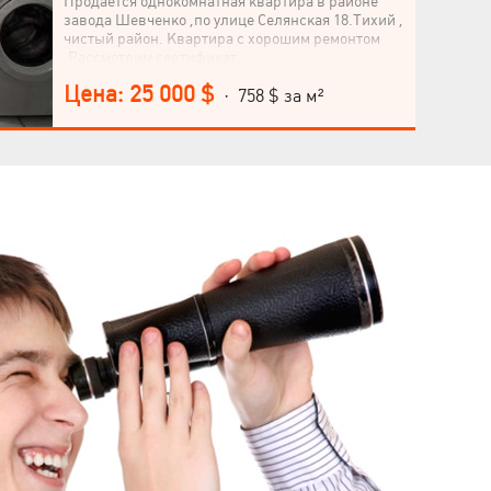
Продается однокомнатная квартира в районе
завода Шевченко ,по улице Селянская 18.Тихий ,
чистый район. Квартира с хорошим ремонтом
.Рассмотрим сертификат.
Цена: 25 000 $
· 758 $ за м²
Язык