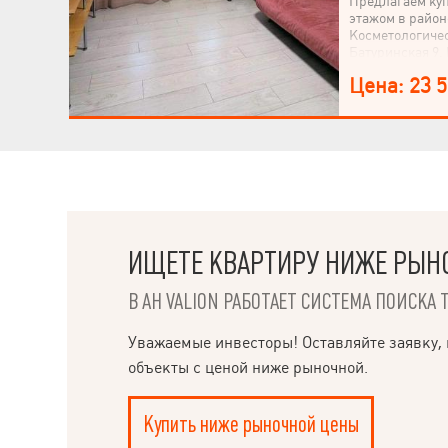
Предлагаем куп
этажом в район
Косметологичес
Батуринская 9.
квартиры: кухн
Цена: 23 
современный к
Установлены с
укомплектована
Квартира тепла
отопление, эле
двор. Сарай с п
расположена в 
инфраструктуро
больница, церк
транспорта в п
ИЩЕТЕ КВАРТИРУ НИЖЕ РЫН
приобрести по 
случае покупки
покупателям пр
В АН VALION РАБОТАЕТ СИСТЕМА ПОИСКА 
сопровождение
сделок).
НАПИСАТЬ
Уважаемые инвесторы! Оставляйте заявку, 
РУКОВОДИТЕЛЮ
объекты с ценой ниже рыночной.
Купить ниже рыночной цены