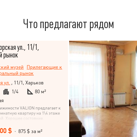
Что предлагают рядом
орская ул., 11/1,
й рынок
ский музей
Прилегающие к
ральный рынок
я ул.
, 11/1, Харьков
1/4
80 м²
ая
вижимости VALION предлагает к
мнатную квартиру на 1\4 этаже
ой. Хорошее состояние.
пление. Высокие потолки. Два
 выхода. На окнах кованные
000 $
· 875 $ за м²
ма сигнализации. Толщина стен