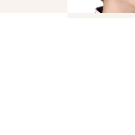
© 2019 – 2026 Valion real estate. Все права защищены.
ktan
— WEB-интегрированные системы управления риелторскими компани
СЧИТАЕТЕ СВО
«КУПИТЬ» СЛ
БРОКЕРЫ АН VALION 
СДЕЛКИ В ОДИН ДЕН
Мы гарантируем проз
оперативное оформле
от работы с нами.
Продать, чтобы ку
БЫСТРО?