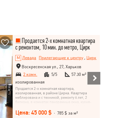
Продается 2-х комнатная квартира
с ремонтом, 10 мин. до метро, ​​Цирк
Левада
Прилегающие к центру
,
Цирк
Воскресенская ул., 27, Харьков
2 комн.
5/5
57.30 м²
изолированная
Продается 2-х комнатная квартира,
изолированная, в районе Цирка. Квартира
меблирована и с техникой, ремонту 6 лет, 2
балкона, в комнатах панорамные окна, кухня-
студия, санузел 9 метров, потолки 3,03м. Рядом
находятся детский сад, школа, супермаркет,
Цена: 45 000 $
· 785 $ за м²
аптеки, отделения Новой почты, цирк, парк