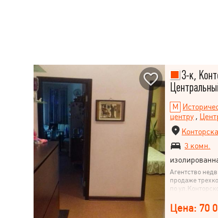
3-к, Конт
Центральны
Историче
центру
,
Цент
Конторска
3 комн.
изолированн
Агентство нед
продаже трехко
по ул.Конторск
Автономное ото
сан. узла. Два
Цена: 70 
решетки, систе