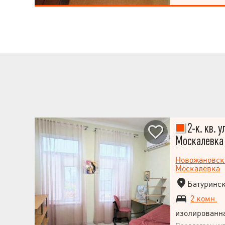
1.20 м. Рядом р
до метро Истор
2-к. кв. у
Москалевка
Новожановск
Москалёвка
Батуринска
2 комн.
изолированн