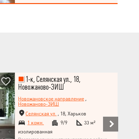
Стрелка, до метро Гагарина 10 минут ходьбы.
1-к, Селянская ул., 18,
Новожаново-ЗИШ
Новожановское направление
,
Новожаново-ЗИШ
Селянская ул.
, 18, Харьков
1 комн.
9/9
33 м²
изолированная